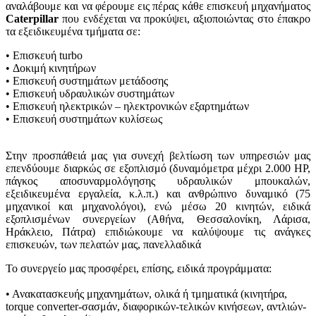
αναλάβουμε και να φέρουμε εις πέρας κάθε επισκευή μηχανήματος
Caterpillar
που ενδέχεται να προκύψει, αξιοποιώντας στο έπακρο
τα εξειδικευμένα τμήματα σε:
• Επισκευή turbo
• Δοκιμή κινητήρων
• Επισκευή συστημάτων μετάδοσης
• Επισκευή υδραυλικών συστημάτων
• Επισκευή ηλεκτρικών – ηλεκτρονικών εξαρτημάτων
• Επισκευή συστημάτων κυλίσεως
Στην προσπάθειά μας για συνεχή βελτίωση των υπηρεσιών μας
επενδύουμε διαρκώς σε εξοπλισμό (δυναμόμετρα μέχρι 2.000 HP,
πάγκος αποσυναρμολόγησης υδραυλικών μπουκαλών,
εξειδικευμένα εργαλεία, κ.λ.π.) και ανθρώπινο δυναμικό (75
μηχανικοί και μηχανολόγοι), ενώ μέσω 20 κινητών, ειδικά
εξοπλισμένων συνεργείων (Αθήνα, Θεσσαλονίκη, Λάρισα,
Ηράκλειο, Πάτρα) επιδιώκουμε να καλύψουμε τις ανάγκες
επισκευών, των πελατών μας, πανελλαδικά
Το συνεργείο μας προσφέρει, επίσης, ειδικά προγράμματα:
• Ανακατασκευής μηχανημάτων, ολικά ή τμηματικά (κινητήρα,
torque converter-σασμάν, διαφορικών-τελικών κινήσεων, αντλιών-