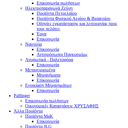
Επικοινωνία πωλήσεων
Ηλεκτροπαραγωγά Ζεύγη
Προϊόντα Πετρελαίου
Προϊόντα Φυσικού Αερίου & Βιοαερίου
Οδηγίες εγκατάστασης και λειτουργίας προς
τους πελάτες
Έργα
Επικοινωνία
Ναυτιλία
Επικοινωνία
Αντιπρόσωποι Παγκοσμίως
Ανυψωτικά - Παλετοφόρα
Επικοινωνία
Μεταχειρισμένα
Μηχανήματα
Επικοινωνία
Ενοικίαση Μηχανημάτων
Επικοινωνία
Palfinger
Επικοινωνία πωλήσεων
Οικονομικές Καταστάσεις ΧΡΥΣΑΦΗΣ
Άλλα Προϊόντα
Προϊόντα MaK
Επικοινωνία
Προϊόντα JLG