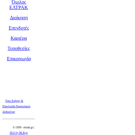
Όμιλος
ΕΛΤΡΑΚ
Διοίκηση
Επενδυτές
Καριέρα
Τοποθεσίες
Επικοινωνία
Όροι Χρήσης &
Προστασία Προσωπικών
Δεδομένων
© 1999 - eltrak.gr |
SEO by BLB.gr