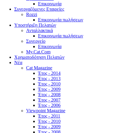
Επικοινωνία
Συνεργαζόμενες Εταιρείες
Rozzi
Επικοινωνία πωλήσεων
Υποστήριξη Πελατών
Ανταλλακτικά
Επικοινωνία πωλήσεων
Συνεργείο
Επικοινωνία
My.Cat.Com
Χρηματοδότηση Πελατών
Νέα
Cat Magazine
Έτος - 2014
Έτος - 2013
Έτος - 2010
Έτος - 2009
Έτος - 2008
Έτος - 2007
Έτος - 2006
Viewpoint Magazine
Έτος - 2011
Έτος - 2010
Έτος - 2009
Έτος - 2008