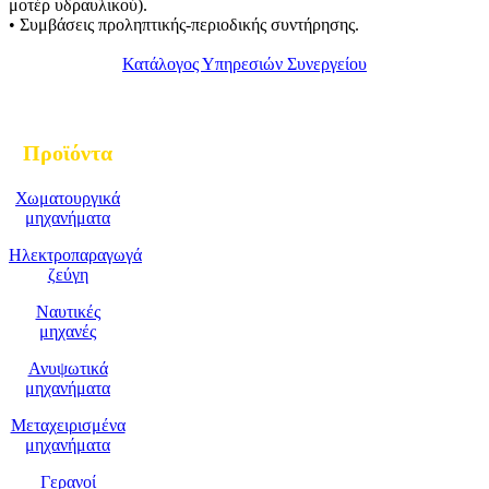
μοτέρ υδραυλικού).
• Συμβάσεις προληπτικής-περιοδικής συντήρησης.
Κατάλογος Υπηρεσιών Συνεργείου
Προϊόντα
Χωματουργικά
μηχανήματα
Ηλεκτροπαραγωγά
ζεύγη
Ναυτικές
μηχανές
Ανυψωτικά
μηχανήματα
Μεταχειρισμένα
μηχανήματα
Γερανοί