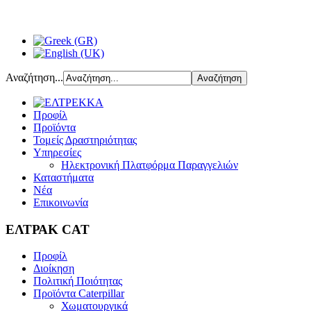
Αναζήτηση...
Προφίλ
Προϊόντα
Τομείς Δραστηριότητας
Υπηρεσίες
Ηλεκτρονική Πλατφόρμα Παραγγελιών
Καταστήματα
Νέα
Επικοινωνία
ΕΛΤΡΑΚ CAT
Προφίλ
Διοίκηση
Πολιτική Ποιότητας
Προϊόντα Caterpillar
Χωματουργικά