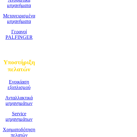
μηχανήματα
Μεταχειρισμένα
μηχανήματα
Γερανοί
PALFINGER
Υποστήριξη
πελατών
Ενοικίαση
εξοπλισμού
Ανταλλακτικά
μηχανημάτων
Service
μηχανημάτων
Χρηματοδότηση
πελατών