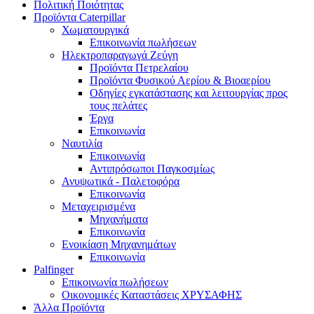
Πολιτική Ποιότητας
Προϊόντα Caterpillar
Χωματουργικά
Επικοινωνία πωλήσεων
Ηλεκτροπαραγωγά Ζεύγη
Προϊόντα Πετρελαίου
Προϊόντα Φυσικού Αερίου & Βιοαερίου
Οδηγίες εγκατάστασης και λειτουργίας προς
τους πελάτες
Έργα
Επικοινωνία
Ναυτιλία
Επικοινωνία
Αντιπρόσωποι Παγκοσμίως
Ανυψωτικά - Παλετοφόρα
Επικοινωνία
Μεταχειρισμένα
Μηχανήματα
Επικοινωνία
Ενοικίαση Μηχανημάτων
Επικοινωνία
Palfinger
Επικοινωνία πωλήσεων
Οικονομικές Καταστάσεις ΧΡΥΣΑΦΗΣ
Άλλα Προϊόντα