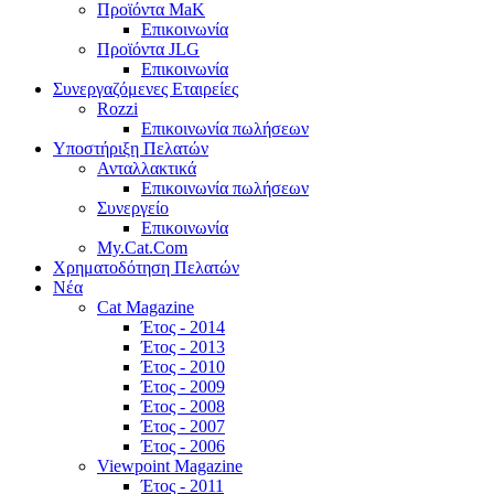
Προϊόντα MaK
Επικοινωνία
Προϊόντα JLG
Επικοινωνία
Συνεργαζόμενες Εταιρείες
Rozzi
Επικοινωνία πωλήσεων
Υποστήριξη Πελατών
Ανταλλακτικά
Επικοινωνία πωλήσεων
Συνεργείο
Επικοινωνία
My.Cat.Com
Χρηματοδότηση Πελατών
Νέα
Cat Magazine
Έτος - 2014
Έτος - 2013
Έτος - 2010
Έτος - 2009
Έτος - 2008
Έτος - 2007
Έτος - 2006
Viewpoint Magazine
Έτος - 2011