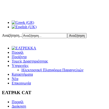
Αναζήτηση...
Προφίλ
Προϊόντα
Τομείς Δραστηριότητας
Υπηρεσίες
Ηλεκτρονική Πλατφόρμα Παραγγελιών
Καταστήματα
Νέα
Επικοινωνία
ΕΛΤΡΑΚ CAT
Προφίλ
Διοίκηση