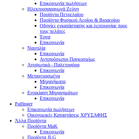
Επικοινωνία πωλήσεων
Ηλεκτροπαραγωγά Ζεύγη
Προϊόντα Πετρελαίου
Προϊόντα Φυσικού Αερίου & Βιοαερίου
Οδηγίες εγκατάστασης και λειτουργίας προς
τους πελάτες
Έργα
Επικοινωνία
Ναυτιλία
Επικοινωνία
Αντιπρόσωποι Παγκοσμίως
Ανυψωτικά - Παλετοφόρα
Επικοινωνία
Μεταχειρισμένα
Μηχανήματα
Επικοινωνία
Ενοικίαση Μηχανημάτων
Επικοινωνία
Palfinger
Επικοινωνία πωλήσεων
Οικονομικές Καταστάσεις ΧΡΥΣΑΦΗΣ
Άλλα Προϊόντα
Προϊόντα MaK
Επικοινωνία
Προϊόντα JLG