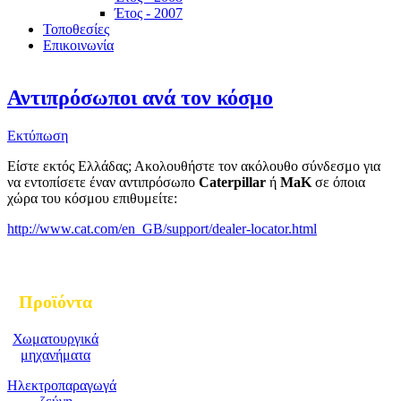
Έτος - 2007
Τοποθεσίες
Επικοινωνία
Αντιπρόσωποι ανά τον κόσμο
Εκτύπωση
Είστε εκτός Ελλάδας; Ακολουθήστε τον ακόλουθο σύνδεσμο για
να εντοπίσετε έναν αντιπρόσωπο
Caterpillar
ή
MaK
σε όποια
χώρα του κόσμου επιθυμείτε:
http://www.cat.com/en_GB/support/dealer-locator.html
Προϊόντα
Χωματουργικά
μηχανήματα
Ηλεκτροπαραγωγά