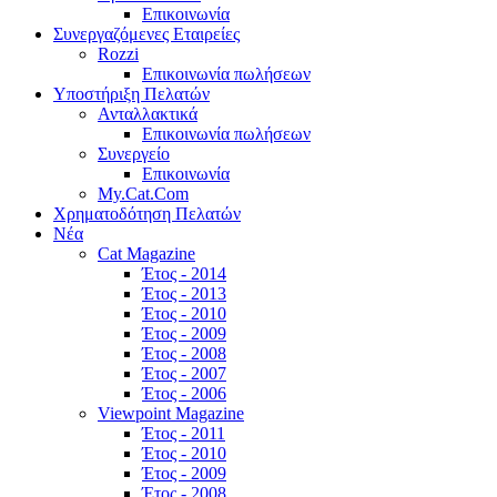
Επικοινωνία
Συνεργαζόμενες Εταιρείες
Rozzi
Επικοινωνία πωλήσεων
Υποστήριξη Πελατών
Ανταλλακτικά
Επικοινωνία πωλήσεων
Συνεργείο
Επικοινωνία
My.Cat.Com
Χρηματοδότηση Πελατών
Νέα
Cat Magazine
Έτος - 2014
Έτος - 2013
Έτος - 2010
Έτος - 2009
Έτος - 2008
Έτος - 2007
Έτος - 2006
Viewpoint Magazine
Έτος - 2011
Έτος - 2010
Έτος - 2009
Έτος - 2008