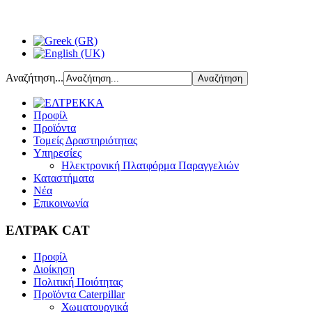
Αναζήτηση...
Προφίλ
Προϊόντα
Τομείς Δραστηριότητας
Υπηρεσίες
Ηλεκτρονική Πλατφόρμα Παραγγελιών
Καταστήματα
Νέα
Επικοινωνία
ΕΛΤΡΑΚ CAT
Προφίλ
Διοίκηση
Πολιτική Ποιότητας
Προϊόντα Caterpillar
Χωματουργικά