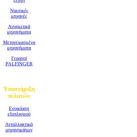
ζεύγη
Ναυτικές
μηχανές
Ανυψωτικά
μηχανήματα
Μεταχειρισμένα
μηχανήματα
Γερανοί
PALFINGER
Υποστήριξη
πελατών
Ενοικίαση
εξοπλισμού
Ανταλλακτικά
μηχανημάτων