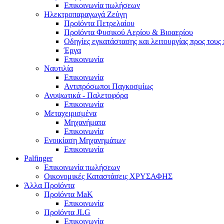
Επικοινωνία πωλήσεων
Ηλεκτροπαραγωγά Ζεύγη
Προϊόντα Πετρελαίου
Προϊόντα Φυσικού Αερίου & Βιοαερίου
Οδηγίες εγκατάστασης και λειτουργίας προς τους
Έργα
Επικοινωνία
Ναυτιλία
Επικοινωνία
Αντιπρόσωποι Παγκοσμίως
Ανυψωτικά - Παλετοφόρα
Επικοινωνία
Μεταχειρισμένα
Μηχανήματα
Επικοινωνία
Ενοικίαση Μηχανημάτων
Επικοινωνία
Palfinger
Επικοινωνία πωλήσεων
Οικονομικές Καταστάσεις ΧΡΥΣΑΦΗΣ
Άλλα Προϊόντα
Προϊόντα MaK
Επικοινωνία
Προϊόντα JLG
Επικοινωνία