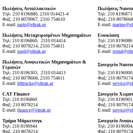
Πωλήσεις Ανταλλακτικών
Πωλήσεις Ναυτι
Tηλ: 210 8196880, 2310 014421-4
Τηλ: 210 819687
Φαξ: 210 8078967, 2310 754610
Φαξ: 210 807866
E-mail:
parts@eltrak.gr
E-mail:
marine@elt
Πωλήσεις Μεταχειρισμένων Μηχανημάτων
Ενοικίαση
Τηλ: 210 8196860, 2310 014414
Τηλ: 210 8196986
Φαξ: 210 8078214, 2310 754611
Φαξ: 210 8078214
E-mail:
used@eltrak.gr
E-mail:
rental@elt
Πωλήσεις Ανυψωτικών Μηχανημάτων &
Συνεργείο Ναυτι
Γερανών
Τηλ: 210 8196303, 2310 014413
Τηλ: 210 8196900
Φαξ: 210 8078668, 2310 754611
Φαξ: 210 8079174
E-mail:
lifttrucks@eltrak.gr
E-mail:
service@el
CAT Finance
Συνεργείο Χωμα
Τηλ: 210 8196860
Τηλ: 210 8196901
Φαξ: 210 8078214
Φαξ: 210 8079174
E-mail:
finance@eltrak.gr
E-mail:
service@el
Τμήμα Μάρκετινγκ
Συνεργείο Ανυψ
Τηλ: 210 8196944
Τηλ: 210 8196904
Φαξ: 210 8078214
Φαξ: 210 8079174