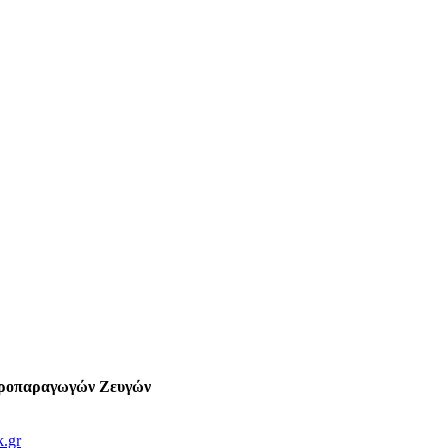
ροπαραγωγών Ζευγών
8
k.gr