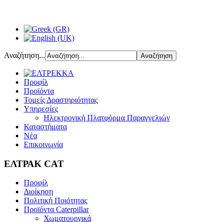
Αναζήτηση...
Προφίλ
Προϊόντα
Τομείς Δραστηριότητας
Υπηρεσίες
Ηλεκτρονική Πλατφόρμα Παραγγελιών
Καταστήματα
Νέα
Επικοινωνία
ΕΛΤΡΑΚ CAT
Προφίλ
Διοίκηση
Πολιτική Ποιότητας
Προϊόντα Caterpillar
Χωματουργικά