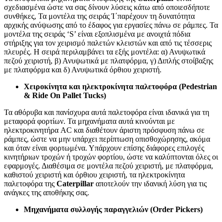
σχεδιασμένα ώστε να σας δίνουν λύσεις κάτω από οποιεσδήποτε
συνθήκες, Τα μοντέλα της σειράς Ί΄παρέχουν τη δυνατότητα
αρχικής ανύψωσης από το έδαφος για εργασίες πάνω σε ράμπες. Τα
μοντέλα της σειράς ‘S’ είναι εξοπλισμένα με ανοιχτά πόδια
στήριξης για τον χειρισμό παλετών κλειστών και από τις τέσσερις
πλευρές. Η σειρά περιλαμβάνει τα εξής μοντέλα: α) Ανυψωτικά
πεζού χειριστή, β) Ανυψωτικά με πλατφόρμα, γ) Διπλής στοίβαξης
με πλατφόρμα και δ) Ανυψωτικά όρθιου χειριστή.
Χειροκίνητα και ηλεκτροκίνητα παλετοφόρα (Pedestrian
& Ride On Pallet Tucks)
Τα αθόρυβα και πανίσχυρα αυτά παλετοφόρα είναι ιδανικά για τη
μεταφορά φορτίων. Τα μηχανήματα αυτά κινούνται με
ηλεκτροκινητήρα AC και διαθέτουν άριστη πρόσφυση πάνω σε
ράμπες, ώστε να μην υπάρχει περίπτωση οπισθοχώρησης, ακόμα
και όταν είναι φορτωμένα. Υπάρχουν επίσης διάφορες επιλογές
κινητήριων τροχών ή τροχών φορτίου, ώστε να καλύπτονται όλες οι
εφαρμογές. Διαθέσιμα σε μοντέλα πεζού χειριστή, με πλατφόρμα,
καθιστού χειριστή και όρθιου χειριστή, τα ηλεκτροκίνητα
παλετοφόρα της
Caterpillar
αποτελούν την ιδανική λύση για τις
ανάγκες της αποθήκης σας.
Μηχανήματα συλλογής παραγγελιών (Order Pickers)