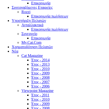
Επικοινωνία
Συνεργαζόμενες Εταιρείες
Rozzi
Επικοινωνία πωλήσεων
Υποστήριξη Πελατών
Ανταλλακτικά
Επικοινωνία πωλήσεων
Συνεργείο
Επικοινωνία
My.Cat.Com
Χρηματοδότηση Πελατών
Νέα
Cat Magazine
Έτος - 2014
Έτος - 2013
Έτος - 2010
Έτος - 2009
Έτος - 2008
Έτος - 2007
Έτος - 2006
Viewpoint Magazine
Έτος - 2011
Έτος - 2010
Έτος - 2009
Έτος - 2008