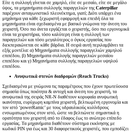
Είτε η συλλογή γίνεται σε χαμηλό, είτε σε μεσαίο, είτε σε μεγάλο
ύψος, τα μηχανήματα συλλογής παραγγελιών της
Caterpillar
παρέχουν ανταγωνιστικό πλεονέκτημα, γιατί; Διότι υπάρχει ένα
μηχάνημα για κάθε ξεχωριστή εφαρμογή και επειδή όλα τα
μηχανήματα είναι σχεδιασμένα με βασικό γνώμονα την άνεση του
χειριστή. Όσο πιο άνετα εργάζεται ο χειριστής, όσο πιο εργονομικά
είναι τα χειριστήρια, τόσο καλύτερη είναι η συλλογή των
παραγγελιών και τόσο μεγαλύτερος ο όγκος εργασίας που
διεκπεραιώνεται σε κάθε βάρδια. Η σειρά αυτή περιλαμβάνει τα
εξής μοντέλα: α) Μηχανήματα συλλογής παραγγελιών χαμηλού
επιπέδου, β) Μηχανήματα συλλογής παραγγελιών μεσαίου
επιπέδου και γ) Μηχανήματα συλλογής παραγγελιών υψηλού
επιπέδου.
Ανυψωτικά στενών διαδρομών (Reach Trucks)
Σχεδιασμένα με γνώμονα τις παραμέτρους που έχουν πρωτεύουσα
σημασία όπως ποιότητα & αντοχή και άνεση του χειριστή, τα
ανυψωτικά της σειράς NR-N διαθέτουν κορυφαία ανυψωτική
ικανότητα, ευρύχωρη καμπίνα χειριστή, βελτιωμένη εργονομία και
τον ιστό ‘powerRamic’ με τους υδραυλικούς κυλίνδρους
ενσωματωμένους στον ιστό, ώστε να βελτιώνετε σημαντικά η
ορατότητα του χειριστή από το έδαφος έως το ανώτερο επίπεδο
εργασίας. Τα μηχανήματα διαθέτουν σύστημα εκκίνησης με
κωδικό ΡΙΝ για έως και 30 διαφορετικούς χειριστές, που εμποδίζει