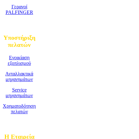
Γερανοί
PALFINGER
Υποστήριξη
πελατών
Ενοικίαση
εξοπλισμού
Ανταλλακτικά
μηχανημάτων
Service
μηχανημάτων
Χρηματοδότηση
πελατών
Η Εταιρεία