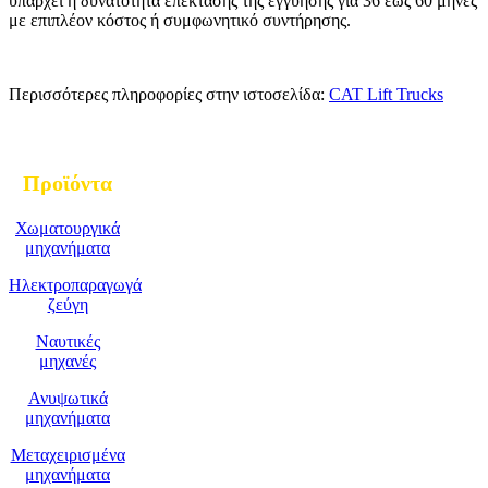
υπάρχει η δυνατότητα επέκτασης της εγγύησης για 36 έως 60 μήνες
με επιπλέον κόστος ή συμφωνητικό συντήρησης.
Περισσότερες πληροφορίες στην ιστοσελίδα:
CAT Lift Trucks
Προϊόντα
Χωματουργικά
μηχανήματα
Ηλεκτροπαραγωγά
ζεύγη
Ναυτικές
μηχανές
Ανυψωτικά
μηχανήματα
Μεταχειρισμένα
μηχανήματα