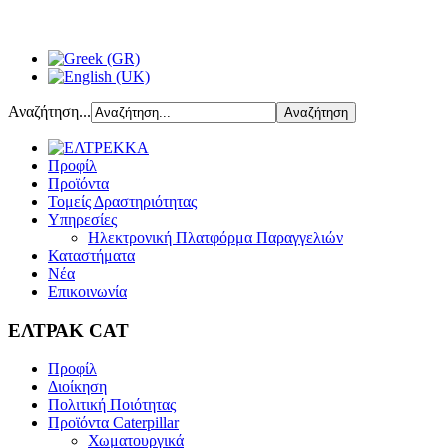
Αναζήτηση...
Προφίλ
Προϊόντα
Τομείς Δραστηριότητας
Υπηρεσίες
Ηλεκτρονική Πλατφόρμα Παραγγελιών
Καταστήματα
Νέα
Επικοινωνία
ΕΛΤΡΑΚ CAT
Προφίλ
Διοίκηση
Πολιτική Ποιότητας
Προϊόντα Caterpillar
Χωματουργικά