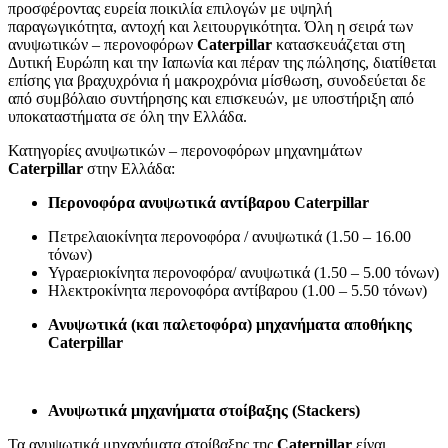
προσφέροντας ευρεία ποικιλία επιλογών με υψηλή
παραγωγικότητα, αντοχή και λειτουργικότητα. Όλη η σειρά των
ανυψωτικών – περονοφόρων
Caterpillar
κατασκευάζεται στη
Δυτική Ευρώπη και την Ιαπωνία και πέραν της πώλησης, διατίθεται
επίσης για βραχυχρόνια ή μακροχρόνια μίσθωση, συνοδεύεται δε
από συμβόλαιο συντήρησης και επισκευών, με υποστήριξη από
υποκαταστήματα σε όλη την Ελλάδα.
Κατηγορίες ανυψωτικών – περονοφόρων μηχανημάτων
Caterpillar
στην Ελλάδα:
Περονοφόρα ανυψωτικά αντίβαρου Caterpillar
Πετρελαιοκίνητα περονοφόρα / ανυψωτικά (1.50 – 16.00
τόνων)
Υγραεριοκίνητα περονοφόρα/ ανυψωτικά (1.50 – 5.00 τόνων)
Ηλεκτροκίνητα περονοφόρα αντίβαρου (1.00 – 5.50 τόνων)
Ανυψωτικά (και παλετοφόρα) μηχανήματα αποθήκης
Caterpillar
Ανυψωτικά μηχανήματα στοίβαξης (Stackers)
Τα ανυψωτικά μηχανήματα στοίβαξης της
Caterpillar
είναι