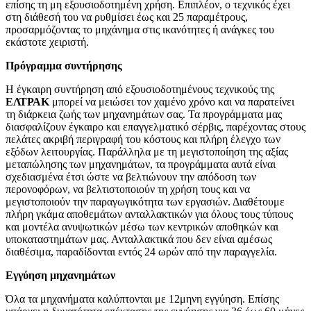
επίσης τη μη εξουσιοδοτημένη χρήση. Επιπλέον, ο τεχνικός έχει
στη διάθεσή του να ρυθμίσει έως και 25 παραμέτρους,
προσαρμόζοντας το μηχάνημα στις ικανότητες ή ανάγκες του
εκάστοτε χειριστή.
Πρόγραμμα συντήρησης
Η έγκαιρη συντήρηση από εξουσιοδοτημένους τεχνικούς της
ΕΛΤΡΑΚ
μπορεί να μειώσει τον χαμένο χρόνο και να παρατείνει
τη διάρκεια ζωής των μηχανημάτων σας. Τα προγράμματα μας
διασφαλίζουν έγκαιρο και επαγγελματικό σέρβις, παρέχοντας στους
πελάτες ακριβή περιγραφή του κόστους και πλήρη έλεγχο των
εξόδων λειτουργίας. Παράλληλα με τη μεγιστοποίηση της αξίας
μεταπώλησης των μηχανημάτων, τα προγράμματα αυτά είναι
σχεδιασμένα έτσι ώστε να βελτιώνουν την απόδοση των
περονοφόρων, να βελτιστοποιούν τη χρήση τους και να
μεγιστοποιούν την παραγωγικότητα των εργασιών. Διαθέτουμε
πλήρη γκάμα αποθεμάτων ανταλλακτικών για όλους τους τύπους
και μοντέλα ανυψωτικών μέσω των κεντρικών αποθηκών και
υποκαταστημάτων μας. Ανταλλακτικά που δεν είναι αμέσως
διαθέσιμα, παραδίδονται εντός 24 ωρών από την παραγγελία.
Εγγύηση μηχανημάτων
Όλα τα μηχανήματα καλύπτονται με 12μηνη εγγύηση. Επίσης