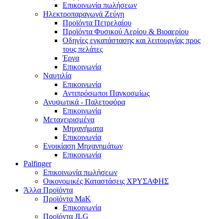
Επικοινωνία πωλήσεων
Ηλεκτροπαραγωγά Ζεύγη
Προϊόντα Πετρελαίου
Προϊόντα Φυσικού Αερίου & Βιοαερίου
Οδηγίες εγκατάστασης και λειτουργίας προς
τους πελάτες
Έργα
Επικοινωνία
Ναυτιλία
Επικοινωνία
Αντιπρόσωποι Παγκοσμίως
Ανυψωτικά - Παλετοφόρα
Επικοινωνία
Μεταχειρισμένα
Μηχανήματα
Επικοινωνία
Ενοικίαση Μηχανημάτων
Επικοινωνία
Palfinger
Επικοινωνία πωλήσεων
Οικονομικές Καταστάσεις ΧΡΥΣΑΦΗΣ
Άλλα Προϊόντα
Προϊόντα MaK
Επικοινωνία
Προϊόντα JLG