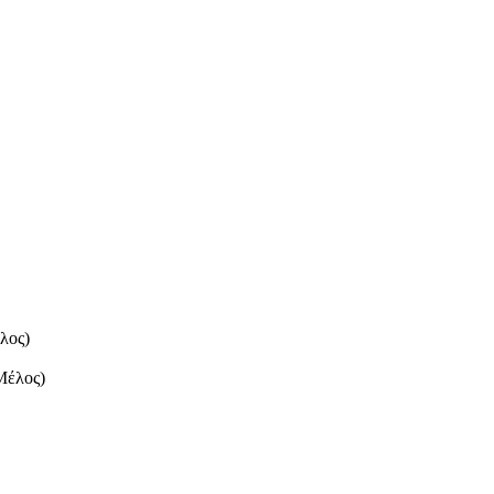
λος)
Μέλος)