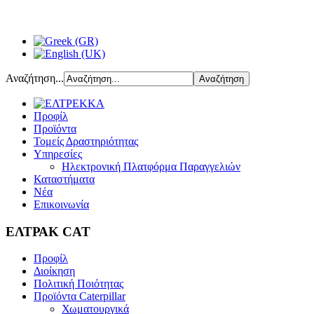
Αναζήτηση...
Προφίλ
Προϊόντα
Τομείς Δραστηριότητας
Υπηρεσίες
Ηλεκτρονική Πλατφόρμα Παραγγελιών
Καταστήματα
Νέα
Επικοινωνία
ΕΛΤΡΑΚ CAT
Προφίλ
Διοίκηση
Πολιτική Ποιότητας
Προϊόντα Caterpillar
Χωματουργικά