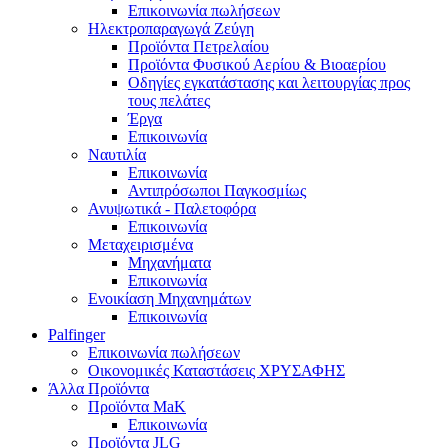
Επικοινωνία πωλήσεων
Ηλεκτροπαραγωγά Ζεύγη
Προϊόντα Πετρελαίου
Προϊόντα Φυσικού Αερίου & Βιοαερίου
Οδηγίες εγκατάστασης και λειτουργίας προς
τους πελάτες
Έργα
Επικοινωνία
Ναυτιλία
Επικοινωνία
Αντιπρόσωποι Παγκοσμίως
Ανυψωτικά - Παλετοφόρα
Επικοινωνία
Μεταχειρισμένα
Μηχανήματα
Επικοινωνία
Ενοικίαση Μηχανημάτων
Επικοινωνία
Palfinger
Επικοινωνία πωλήσεων
Οικονομικές Καταστάσεις ΧΡΥΣΑΦΗΣ
Άλλα Προϊόντα
Προϊόντα MaK
Επικοινωνία
Προϊόντα JLG