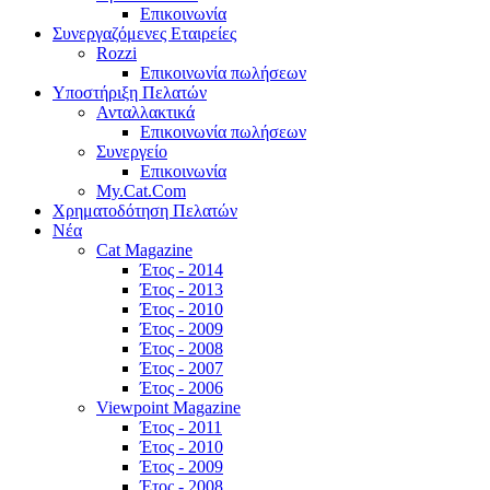
Επικοινωνία
Συνεργαζόμενες Εταιρείες
Rozzi
Επικοινωνία πωλήσεων
Υποστήριξη Πελατών
Ανταλλακτικά
Επικοινωνία πωλήσεων
Συνεργείο
Επικοινωνία
My.Cat.Com
Χρηματοδότηση Πελατών
Νέα
Cat Magazine
Έτος - 2014
Έτος - 2013
Έτος - 2010
Έτος - 2009
Έτος - 2008
Έτος - 2007
Έτος - 2006
Viewpoint Magazine
Έτος - 2011
Έτος - 2010
Έτος - 2009
Έτος - 2008