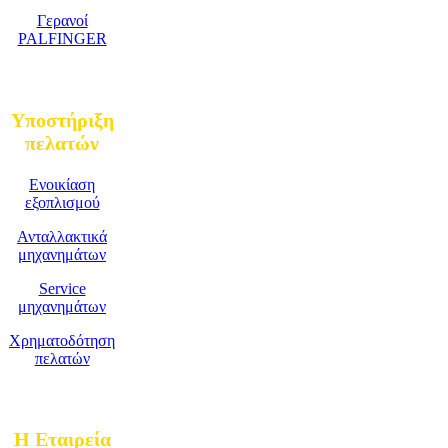
Γερανοί
PALFINGER
Υποστήριξη
πελατών
Ενοικίαση
εξοπλισμού
Ανταλλακτικά
μηχανημάτων
Service
μηχανημάτων
Χρηματοδότηση
πελατών
Η Εταιρεία