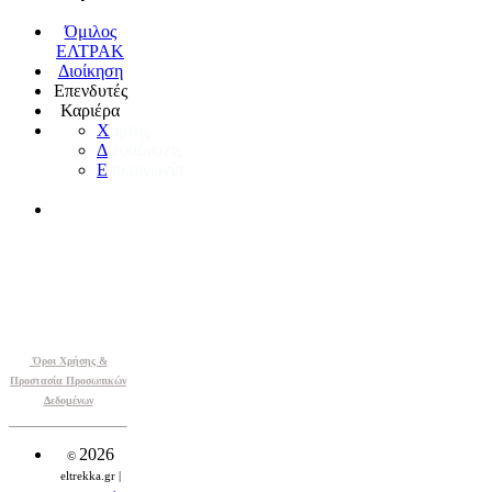
Όμιλος
ΕΛΤΡΑΚ
Διοίκηση
Επενδυτές
Καριέρα
Χ
άρτης
Δ
ιευθύνσεις
Ε
πικοινωνία
Όροι Χρήσης &
Προστασία Προσωπικών
Δεδομένων
2026
©
eltrekka.gr |