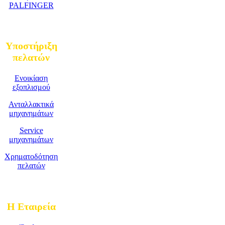
PALFINGER
Υποστήριξη
πελατών
Ενοικίαση
εξοπλισμού
Ανταλλακτικά
μηχανημάτων
Service
μηχανημάτων
Χρηματοδότηση
πελατών
Η Εταιρεία