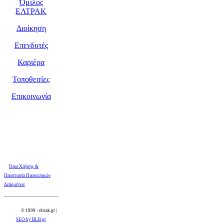
Όμιλος
ΕΛΤΡΑΚ
Διοίκηση
Επενδυτές
Καριέρα
Τοποθεσίες
Επικοινωνία
Όροι Χρήσης &
Προστασία Προσωπικών
Δεδομένων
© 1999 - eltrak.gr |
SEO by BLB.gr