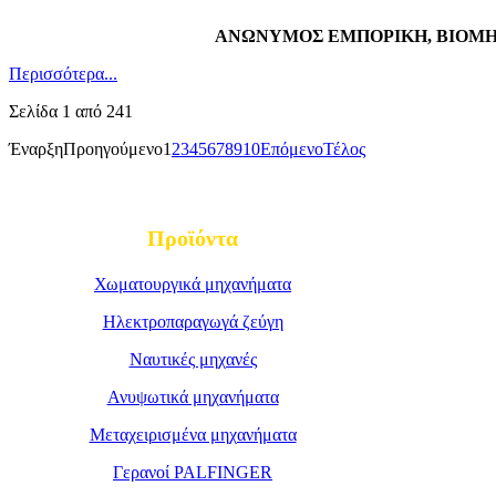
ΑΝΩΝΥΜΟΣ ΕΜΠΟΡΙΚΗ, ΒΙΟΜΗ
Περισσότερα...
Σελίδα 1 από 241
Έναρξη
Προηγούμενο
1
2
3
4
5
6
7
8
9
10
Επόμενο
Τέλος
Προϊόντα
Χωματουργικά μηχανήματα
Ηλεκτροπαραγωγά ζεύγη
Ναυτικές μηχανές
Ανυψωτικά μηχανήματα
Μεταχειρισμένα μηχανήματα
Γερανοί PALFINGER