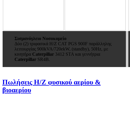
Σισμανόγλειο Νοσοκομείο
Δύο (2) τριφασικά Η/Ζ CAT PGS 900F παράλληλης
λειτουργίας 900kVA/720ekW, (standby), 50Hz, με
κινητήρα
Caterpillar
3412 STA και γεννήτρια
Caterpillar
SR4B.
Πωλήσεις Η/Ζ φυσικού αερίου &
βιοαερίου