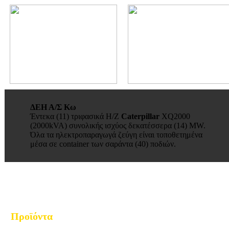
ΔΕΗ Α/Σ Κω
Έντεκα (11) τριφασικά Η/Ζ
Caterpillar
XQ2000
(2000kVA) συνολικής ισχύος δεκατέσσερα (14) MW.
Όλα τα ηλεκτροπαραγωγά ζεύγη είναι τοποθετημένα
μέσα σε container των σαράντα (40) ποδιών.
Προϊόντα