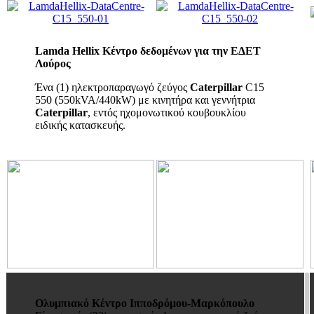
Lamda
Hellix
Κέντρο δεδομένων για την ΕΔΕΤ
Λούρος
Ένα (1) ηλεκτροπα
ραγωγό ζεύγος
Caterpillar
C
15
550 (550
kVA
/440
kW
) με κινητήρα και γεννήτρια
Caterpillar
, εντός ηχομονωτικού κουβουκλίου
ειδικής κατασκευής.
Ολυμπιακό Κέντρο Ιπποδρόμου-Μαρκόπουλο