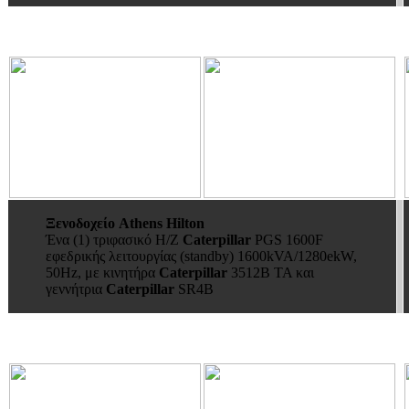
Ξενοδοχείο Athens Hilton
Ένα (1) τριφασικό Η/Ζ
Caterpillar
PGS 1600F
εφεδρικής λειτουργίας (standby) 1600kVA/1280ekW,
50Hz, με κινητήρα
Caterpillar
3512Β TA και
γεννήτρια
Caterpillar
SR4B