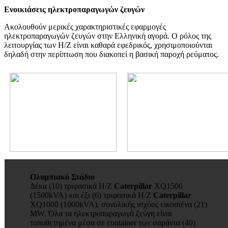
Ενοικιάσεις ηλεκτροπαραγωγών ζευγών
Ακολουθούν μερικές χαρακτηριστικές εφαρμογές
ηλεκτροπαραγωγών ζευγών στην Ελληνική αγορά. Ο ρόλος της
λειτουργίας των Η/Ζ είναι καθαρά εφεδρικός, χρησιμοποιούνται
δηλαδή στην περίπτωση που διακοπεί η βασική παροχή ρεύματος.
Ολυμπιακό Στάδιο
Δέκα (10) τριφασικά Η/Ζ
Caterpillar
XQ1500
(1500kVA) και έξι (6) τριφασικά Η/Ζ
Caterpillar
XQ1000 (1000kVA), συνολικής ισχύος εικοσιένα (21)
MW. Όλα τα ηλεκτροπαραγωγά ζεύγη είναι
τοποθετημένα μέσα σε container των σαράντα (40)