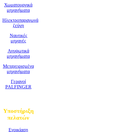
Χωματουργικά
μηχανήματα
Ηλεκτροπαραγωγά
ζεύγη
Ναυτικές
μηχανές
Ανυψωτικά
μηχανήματα
Μεταχειρισμένα
μηχανήματα
Γερανοί
PALFINGER
Υποστήριξη
πελατών
Ενοικίαση