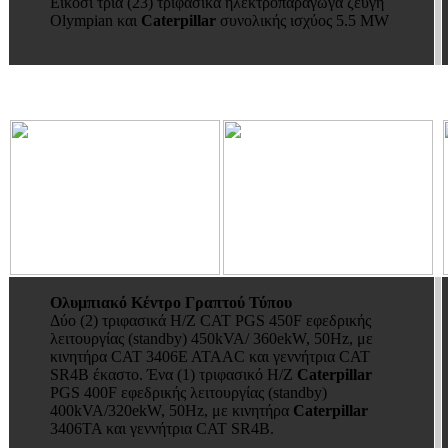
Είκοσι τρία (23) τριφασικά ηλεκτροπαραγωγά ζεύγη
Olympian και
Caterpillar
συνολικής ισχύος 5.5 MW
Ολυμπιακό Κέντρο Γραπτού Τύπου
Δύο (2) τριφασικά Η/Ζ CAT PGS 450F εφεδρικής
λειτουργίας (standby) 450kVA/ 360ekW, 50Hz, με
κινητήρα CAT 3406E ATAAC και γεννήτρια CAT
SR4B έκαστο. Ένα (1) τριφασικό Η/Ζ
Caterpillar
PGS 400F εφεδρικής λειτουργίας (standby)
400kVA/320ekW, 50Hz, με κινητήρα
Caterpillar
3406TA και γεννήτρια CAT SR4B.