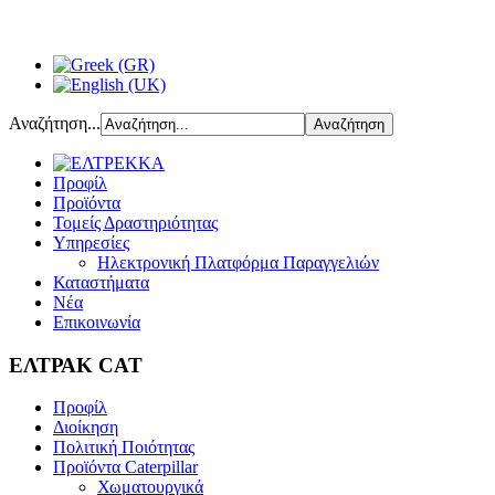
Αναζήτηση...
Προφίλ
Προϊόντα
Τομείς Δραστηριότητας
Υπηρεσίες
Ηλεκτρονική Πλατφόρμα Παραγγελιών
Καταστήματα
Νέα
Επικοινωνία
ΕΛΤΡΑΚ CAT
Προφίλ
Διοίκηση
Πολιτική Ποιότητας
Προϊόντα Caterpillar
Χωματουργικά