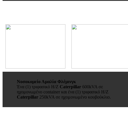
Νοσοκομείο Αμαλία Φλέμινγκ
Ένα (1) τριφασικό Η/Ζ
Caterpillar
600kVA σε
ηχομονωμένο container και ένα (1) τριφασικό Η/Ζ
Caterpillar
250kVA σε ηχομονωμένο κουβούκλιο.