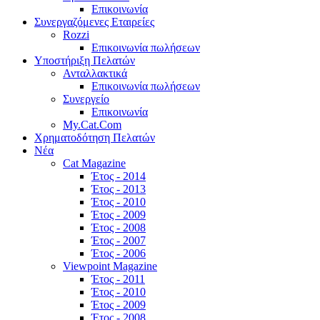
Επικοινωνία
Συνεργαζόμενες Εταιρείες
Rozzi
Επικοινωνία πωλήσεων
Υποστήριξη Πελατών
Ανταλλακτικά
Επικοινωνία πωλήσεων
Συνεργείο
Επικοινωνία
My.Cat.Com
Χρηματοδότηση Πελατών
Νέα
Cat Magazine
Έτος - 2014
Έτος - 2013
Έτος - 2010
Έτος - 2009
Έτος - 2008
Έτος - 2007
Έτος - 2006
Viewpoint Magazine
Έτος - 2011
Έτος - 2010
Έτος - 2009
Έτος - 2008