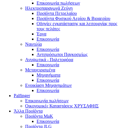
Επικοινωνία πωλήσεων
Ηλεκτροπαραγωγά Ζεύγη
Προϊόντα Πετρελαίου
Προϊόντα Φυσικού Αερίου & Βιοαερίου
Οδηγίες εγκατάστασης και λειτουργίας προς
τους πελάτες
Έργα
Επικοινωνία
Ναυτιλία
Επικοινωνία
Αντιπρόσωποι Παγκοσμίως
Ανυψωτικά - Παλετοφόρα
Επικοινωνία
Μεταχειρισμένα
Μηχανήματα
Επικοινωνία
Ενοικίαση Μηχανημάτων
Επικοινωνία
Palfinger
Επικοινωνία πωλήσεων
Οικονομικές Καταστάσεις ΧΡΥΣΑΦΗΣ
Άλλα Προϊόντα
Προϊόντα MaK
Επικοινωνία
Προϊόντα JLG