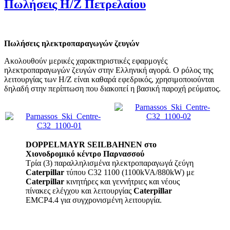
Πωλήσεις Η/Ζ Πετρελαίου
Πωλήσεις ηλεκτροπαραγωγών ζευγών
Ακολουθούν μερικές χαρακτηριστικές εφαρμογές
ηλεκτροπαραγωγών ζευγών στην Ελληνική αγορά. Ο ρόλος της
λειτουργίας των Η/Ζ είναι καθαρά εφεδρικός, χρησιμοποιούνται
δηλαδή στην περίπτωση που διακοπεί η βασική παροχή ρεύματος.
DOPPELMAYR SEILBAHNEN
στο
Χιονοδρομικό
κέντρο
Παρνασσού
Τρία (3) παραλληλισμένα ηλεκτροπαραγωγά ζεύγη
Caterpillar
τύπου
C
32 1100 (1100
kVA
/880
kW
) με
Caterpillar
κινητήρες και γεννήτριες και νέους
πίνακες ελέγχου και λειτουργίας
Caterpillar
EMCP
4.4 για συγχρονισμένη λειτουργία.