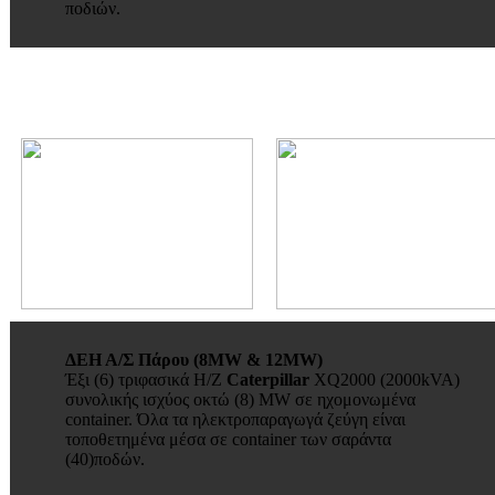
ποδιών.
ΔΕΗ Α/Σ Πάρου (8MW & 12MW)
Έξι (6) τριφασικά Η/Ζ
Caterpillar
ΧQ2000 (2000kVA)
συνολικής ισχύος οκτώ (8) MW σε ηχομονωμένα
container. Όλα τα ηλεκτροπαραγωγά ζεύγη είναι
τοποθετημένα μέσα σε container των σαράντα
(40)ποδών.