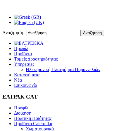
Αναζήτηση...
Προφίλ
Προϊόντα
Τομείς Δραστηριότητας
Υπηρεσίες
Ηλεκτρονική Πλατφόρμα Παραγγελιών
Καταστήματα
Νέα
Επικοινωνία
ΕΛΤΡΑΚ CAT
Προφίλ
Διοίκηση
Πολιτική Ποιότητας
Προϊόντα Caterpillar
Χωματουργικά