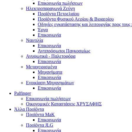
Επικοινωνία πωλήσεων
Ηλεκτροπαραγωγά Ζεύγη
Προϊόντα Πετρελαίου
Προϊόντα Φυσικού Αερίου & Βιοαερίου
Οδηγίες εγκατάστασης και λειτουργίας προς τους
Έργα
Επικοινωνία
Ναυτιλία
Επικοινωνία
Αντιπρόσωποι Παγκοσμίως
Ανυψωτικά - Παλετοφόρα
Επικοινωνία
Μεταχειρισμένα
Μηχανήματα
Επικοινωνία
Ενοικίαση Μηχανημάτων
Επικοινωνία
Palfinger
Επικοινωνία πωλήσεων
Οικονομικές Καταστάσεις ΧΡΥΣΑΦΗΣ
Άλλα Προϊόντα
Προϊόντα MaK
Επικοινωνία
Προϊόντα JLG
Επικοινωνία