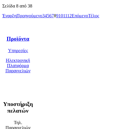
Σελίδα 8 από 38
Έναρξη
Προηγούμενο
3
4
5
6
7
8
9
10
11
12
Επόμενο
Τέλος
Προϊόντα
Υπηρεσίες
Ηλεκτρονική
Πλατφόρμα
Παραγγελιών
Υποστήριξη
πελατών
Τηλ.
Παραγγελιών