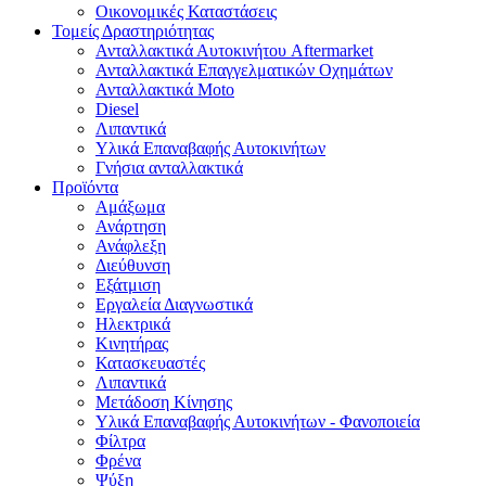
Οικονομικές Καταστάσεις
Τομείς Δραστηριότητας
Ανταλλακτικά Αυτοκινήτου Aftermarket
Ανταλλακτικά Επαγγελματικών Οχημάτων
Ανταλλακτικά Moto
Diesel
Λιπαντικά
Υλικά Επαναβαφής Αυτοκινήτων
Γνήσια ανταλλακτικά
Προϊόντα
Αμάξωμα
Ανάρτηση
Ανάφλεξη
Διεύθυνση
Εξάτμιση
Εργαλεία Διαγνωστικά
Ηλεκτρικά
Κινητήρας
Κατασκευαστές
Λιπαντικά
Μετάδοση Κίνησης
Υλικά Επαναβαφής Αυτοκινήτων - Φανοποιεία
Φίλτρα
Φρένα
Ψύξη