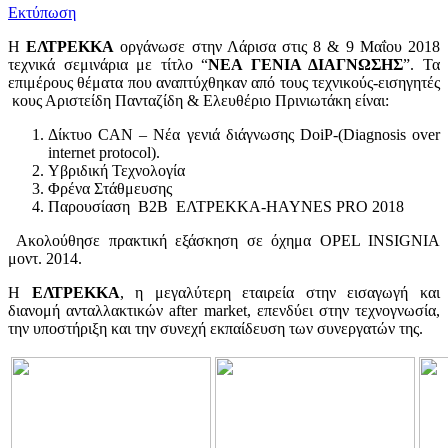
Εκτύπωση
Η
ΕΛΤΡΕΚΚΑ
οργάνωσε στην Λάρισα στις 8 & 9 Μαΐου 2018
τεχνικά σεμινάρια με τίτλο “
ΝΕΑ ΓΕΝΙΑ ΔΙΑΓΝΩΣΗΣ
”. Τα
επιμέρους θέματα που αναπτύχθηκαν από τους τεχνικούς-εισηγητές
κους Αριστείδη Πανταζίδη & Ελευθέριο Πρινιωτάκη είναι:
Δίκτυο CAN – Nέα γενιά διάγνωσης DoiP-(Diagnosis over
internet protocol).
Υβριδική Τεχνολογία
Φρένα Στάθμευσης
Παρουσίαση Β2Β ΕΛΤΡΕΚΚΑ-HAYNES PRO 2018
Ακολούθησε πρακτική εξάσκηση σε όχημα OPEL INSIGNIA
μοντ. 2014.
Η
ΕΛΤΡΕΚΚΑ
, η μεγαλύτερη εταιρεία στην εισαγωγή και
διανομή ανταλλακτικών after market, επενδύει στην τεχνογνωσία,
την υποστήριξη και την συνεχή εκπαίδευση των συνεργατών της.