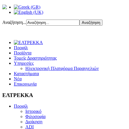
Αναζήτηση...
Προφίλ
Προϊόντα
Τομείς Δραστηριότητας
Υπηρεσίες
Ηλεκτρονική Πλατφόρμα Παραγγελιών
Καταστήματα
Νέα
Επικοινωνία
ΕΛΤΡΕΚΚΑ
Προφίλ
Ιστορικό
Φιλοσοφία
Διοίκηση
ADI