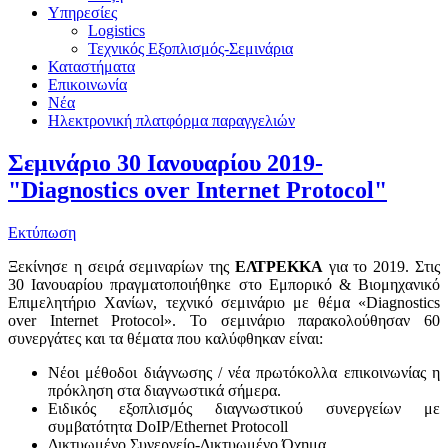
Υπηρεσίες
Logistics
Τεχνικός Εξοπλισμός-Σεμινάρια
Καταστήματα
Επικοινωνία
Νέα
Ηλεκτρονική πλατφόρμα παραγγελιών
Σεμινάριο 30 Ιανουαρίου 2019-
"Diagnostics over Internet Protocol"
Εκτύπωση
Ξεκίνησε η σειρά σεμιναρίων της
ΕΛΤΡΕΚΚΑ
για το 2019. Στις
30 Ιανουαρίου πραγματοποιήθηκε στο Εμπορικό & Βιομηχανικό
Επιμελητήριο Χανίων, τεχνικό σεμινάριο με θέμα «Diagnostics
over Internet Protocol». Το σεμινάριο παρακολούθησαν 60
συνεργάτες και τα θέματα που καλύφθηκαν είναι:
Νέοι μέθοδοι διάγνωσης / νέα πρωτόκολλα επικοινωνίας η
πρόκληση στα διαγνωστικά σήμερα.
Ειδικός εξοπλισμός διαγνωστικού συνεργείων με
συμβατότητα DoIP/Ethernet Protocoll
Δικτυωμένο Συνεργείο-Δικτυωμένο Όχημα