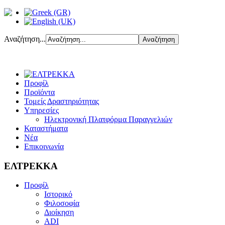
Αναζήτηση...
Προφίλ
Προϊόντα
Τομείς Δραστηριότητας
Υπηρεσίες
Ηλεκτρονική Πλατφόρμα Παραγγελιών
Καταστήματα
Νέα
Επικοινωνία
ΕΛΤΡΕΚΚΑ
Προφίλ
Ιστορικό
Φιλοσοφία
Διοίκηση
ADI