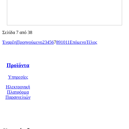
Σελίδα 7 από 38
Έναρξη
Προηγούμενο
2
3
4
5
6
7
8
9
10
11
Επόμενο
Τέλος
Προϊόντα
Υπηρεσίες
Ηλεκτρονική
Πλατφόρμα
Παραγγελιών