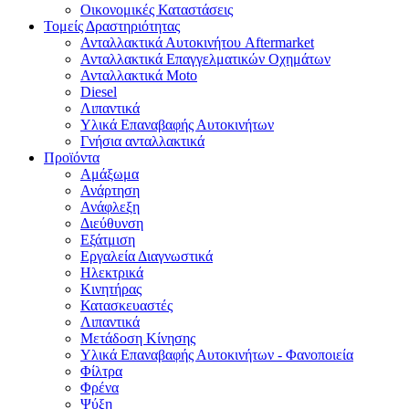
Οικονομικές Καταστάσεις
Τομείς Δραστηριότητας
Ανταλλακτικά Αυτοκινήτου Aftermarket
Ανταλλακτικά Επαγγελματικών Οχημάτων
Ανταλλακτικά Moto
Diesel
Λιπαντικά
Υλικά Επαναβαφής Αυτοκινήτων
Γνήσια ανταλλακτικά
Προϊόντα
Αμάξωμα
Ανάρτηση
Ανάφλεξη
Διεύθυνση
Εξάτμιση
Εργαλεία Διαγνωστικά
Ηλεκτρικά
Κινητήρας
Κατασκευαστές
Λιπαντικά
Μετάδοση Κίνησης
Υλικά Επαναβαφής Αυτοκινήτων - Φανοποιεία
Φίλτρα
Φρένα
Ψύξη