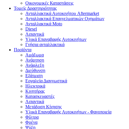
Οικονομικές Καταστάσεις
Τομείς Δραστηριότητας
Ανταλλακτικά Αυτοκινήτου Aftermarket
Ανταλλακτικά Επαγγελματικών Οχημάτων
Ανταλλακτικά Moto
Diesel
Λιπαντικά
Υλικά Επαναβαφής Αυτοκινήτων
Γνήσια ανταλλακτικά
Προϊόντα
Αμάξωμα
Ανάρτηση
Ανάφλεξη
Διεύθυνση
Εξάτμιση
Εργαλεία Διαγνωστικά
Ηλεκτρικά
Κινητήρας
Κατασκευαστές
Λιπαντικά
Μετάδοση Κίνησης
Υλικά Επαναβαφής Αυτοκινήτων - Φανοποιεία
Φίλτρα
Φρένα
Ψύξη