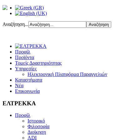
Αναζήτηση...
Προφίλ
Προϊόντα
Τομείς Δραστηριότητας
Υπηρεσίες
Ηλεκτρονική Πλατφόρμα Παραγγελιών
Καταστήματα
Νέα
Επικοινωνία
ΕΛΤΡΕΚΚΑ
Προφίλ
Ιστορικό
Φιλοσοφία
Διοίκηση
ADI