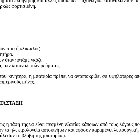
τήματα πλοήγησης και άλλες συσκευές ψυχαγωγίας καταναλώνουν μεγ
παρκώς φορτισμένη.
ύνισμα ή κλικ-κλικ).
ητήρα.
ν όταν πατάμε γκάζι.
ως των καταναλωτών ρεύματος.
υ κινητήρα, η μπαταρία πρέπει να ανταποκριθεί σε υψηλότερες απαι
ειμερινούς μήνες.
ΑΤΑΣΤΑΣΗ
ως η τάση της να είναι πεσμένη εξαιτίας κάποιων από τους λόγους π
ν τα ηλεκτρολογεία αυτοκινήτων και εφόσον παραμένει λειτουργική, 
κάλεσαν τη βλάβη της μπαταρίας).