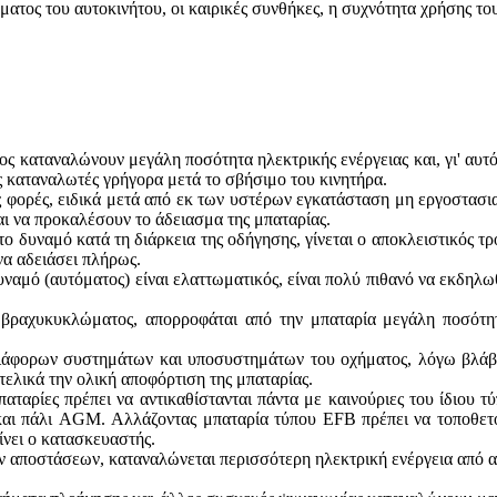
ματος του αυτοκινήτου, οι καιρικές συνθήκες, η συχνότητα χρήσης το
ος καταναλώνουν μεγάλη ποσότητα ηλεκτρικής ενέργειας και, γι' αυτ
ς καταναλωτές γρήγορα μετά το σβήσιμο του κινητήρα.
 φορές, ειδικά μετά από εκ των υστέρων εγκατάσταση μη εργοστασια
αι να προκαλέσουν το άδειασμα της μπαταρίας.
το δυναμό κατά τη διάρκεια της οδήγησης, γίνεται ο αποκλειστικός τρ
να αδειάσει πλήρως.
υναμό (αυτόματος) είναι ελαττωματικός, είναι πολύ πιθανό να εκδηλ
βραχυκυκλώματος, απορροφάται από την μπαταρία μεγάλη ποσότητ
ιάφορων συστημάτων και υποσυστημάτων του οχήματος, λόγω βλάβης
ελικά την ολική αποφόρτιση της μπαταρίας.
αταρίες πρέπει να αντικαθίστανται πάντα με καινούριες του ίδιου τ
αι πάλι AGM. Αλλάζοντας μπαταρία τύπου EFB πρέπει να τοποθετο
νει ο κατασκευαστής.
ν αποστάσεων, καταναλώνεται περισσότερη ηλεκτρική ενέργεια από αυ