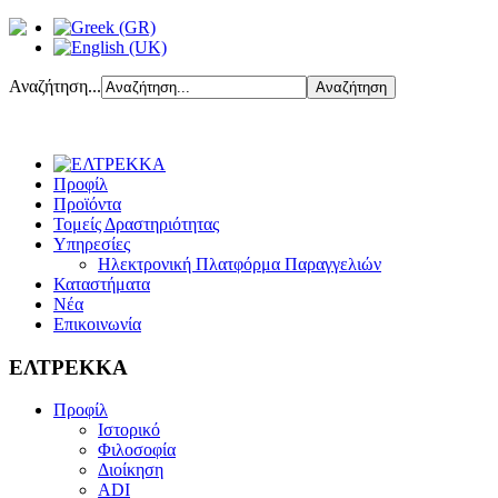
Αναζήτηση...
Προφίλ
Προϊόντα
Τομείς Δραστηριότητας
Υπηρεσίες
Ηλεκτρονική Πλατφόρμα Παραγγελιών
Καταστήματα
Νέα
Επικοινωνία
ΕΛΤΡΕΚΚΑ
Προφίλ
Ιστορικό
Φιλοσοφία
Διοίκηση
ADI