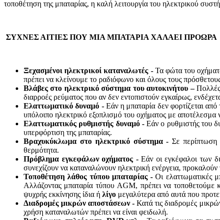
τοποθέτηση της μπαταρίας, η καλή λειτουργία του ηλεκτρικού συστή
ΣΥΧΝΕΣ ΑΙΤΙΕΣ ΠΟΥ ΜΙΑ ΜΠΑΤΑΡΙΑ ΧΑΛΑΕΙ ΠΡΟΩΡΑ
Ξεχασμένοι ηλεκτρικοί καταναλωτές -
Τα φώτα του οχήματ
πρέπει να κλείνουμε το ραδιόφωνο και όλους τους πρόσθετου
Βλάβες στο ηλεκτρικό σύστημα του αυτοκινήτου –
Πολλές
διαρροές ρεύματος που αν δεν εντοπιστούν εγκαίρως, ενδέχετ
Ελαττωματικό δυναμό -
Εάν η μπαταρία δεν φορτίζεται από 
υπόλοιπο ηλεκτρικό εξοπλισμό του οχήματος με αποτέλεσμα 
Ελαττωματικός ρυθμιστής δυναμό -
Εάν ο ρυθμιστής του δ
υπερφόρτιση της μπαταρίας.
Βραχυκύκλωμα στο ηλεκτρικό σύστημα -
Σε περίπτωση 
θερμότητα.
Πρόβλημα εγκεφάλων οχήματος -
Εάν οι εγκέφαλοι των δ
συνεχίζουν να καταναλώνουν ηλεκτρική ενέργεια, προκαλούν τ
Τοποθέτηση λάθος τύπου μπαταρίας -
Οι ελαττωματικές μπ
Αλλάζοντας μπαταρία τύπου AGM, πρέπει να τοποθετούμε κ
ψυχρής εκκίνησης ίδια ή
λίγο
μεγαλύτερα από αυτά που προτεί
Διαδρομές μικρών αποστάσεων -
Κατά τις διαδρομές μικρώ
χρήση καταναλωτών πρέπει να είναι φειδωλή.