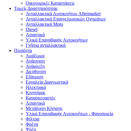
Οικονομικές Καταστάσεις
Τομείς Δραστηριότητας
Ανταλλακτικά Αυτοκινήτου Aftermarket
Ανταλλακτικά Επαγγελματικών Οχημάτων
Ανταλλακτικά Moto
Diesel
Λιπαντικά
Υλικά Επαναβαφής Αυτοκινήτων
Γνήσια ανταλλακτικά
Προϊόντα
Αμάξωμα
Ανάρτηση
Ανάφλεξη
Διεύθυνση
Εξάτμιση
Εργαλεία Διαγνωστικά
Ηλεκτρικά
Κινητήρας
Κατασκευαστές
Λιπαντικά
Μετάδοση Κίνησης
Υλικά Επαναβαφής Αυτοκινήτων - Φανοποιεία
Φίλτρα
Φρένα
Ψύξη