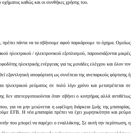
υ οχήματος καθώς και οι συνθήκες χρήσης του.
ό, πρέπει πάντα να τα σβήνουμε αφού παρκάρουμε το όχημα. Ομοίως
κού ηλεκτρικού / ηλεκτρονικού εξοπλισμού, παρουσιάζονται μικρές
οφοδότης ηλεκτρικής ενέργειας για τις μονάδες ελέγχου και όλον τον
ωθεί εξαντλητική αποφόρτιση ως συνέπεια της ανεπαρκούς φόρτισης ή
α ηλεκτρικού ρεύματος σε πολύ λίγο χρόνο και μετατρέπεται σε
 δεν απενεργοποιούνται όταν σβήνει ο κινητήρας αλλά αντιθέτως
ύπου, για να μην μειώνεται η ωφέλιμη διάρκεια ζωής της μπαταρίας.
ύμε EFB. Η νέα μπαταρία πρέπει να έχει χωρητικότητα και ρεύμα
τήν που μπορεί να παρέχει ο εναλλάκτης. Σε αυτή την περίπτωση, η