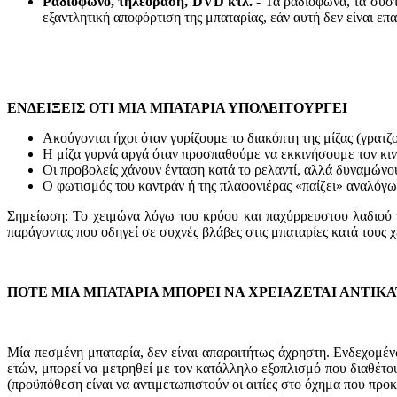
Ραδιόφωνο, τηλεόραση, DVD κτλ. -
Τα ραδιόφωνα, τα συσ
εξαντλητική αποφόρτιση της μπαταρίας, εάν αυτή δεν είναι ε
ΕΝΔΕΙΞΕΙΣ ΟΤΙ ΜΙΑ ΜΠΑΤΑΡΙΑ ΥΠΟΛΕΙΤΟΥΡΓΕΙ
Ακούγονται ήχοι όταν γυρίζουμε το διακόπτη της μίζας (γρατζο
Η μίζα γυρνά αργά όταν προσπαθούμε να εκκινήσουμε τον κιν
Οι προβολείς χάνουν ένταση κατά το ρελαντί, αλλά δυναμώνου
Ο φωτισμός του καντράν ή της πλαφονιέρας «παίζει» αναλόγ
Σημείωση: Το χειμώνα λόγω του κρύου και παχύρρευστου λαδιού το
παράγοντας που οδηγεί σε συχνές βλάβες στις μπαταρίες κατά τους χ
ΠΟΤΕ ΜΙΑ ΜΠΑΤΑΡΙΑ ΜΠΟΡΕΙ ΝΑ ΧΡΕΙΑΖΕΤΑΙ ΑΝΤΙΚ
Μία πεσμένη μπαταρία, δεν είναι απαραιτήτως άχρηστη. Ενδεχομέν
ετών, μπορεί να μετρηθεί με τον κατάλληλο εξοπλισμό που διαθέτου
(προϋπόθεση είναι να αντιμετωπιστούν οι αιτίες στο όχημα που προ