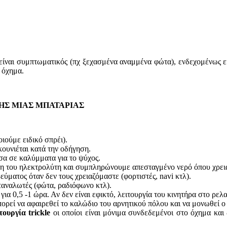
ς είναι συμπτωματικός (πχ ξεχασμένα αναμμένα φώτα), ενδεχομένως εί
 όχημα.
ΗΣ ΜΙΑΣ ΜΠΑΤΑΡΙΑΣ
ιούμε ειδικό σπρέι).
ουνιέται κατά την οδήγηση.
σα σε καλύμματα για το ψύχος.
θμη του ηλεκτρολύτη και συμπληρώνουμε απεσταγμένο νερό όπου χρειά
ματος όταν δεν τους χρειαζόμαστε (φορτιστές, navi κτλ).
ταναλωτές (φώτα, ραδιόφωνο κτλ).
α 0,5 -1 ώρα. Αν δεν είναι εφικτό, λειτουργία του κινητήρα στο ρελ
μπορεί να αφαιρεθεί το καλώδιο του αρνητικού πόλου και να μονωθεί 
ιτουργία
trickle
οι οποίοι είναι μόνιμα συνδεδεμένοι στο όχημα και