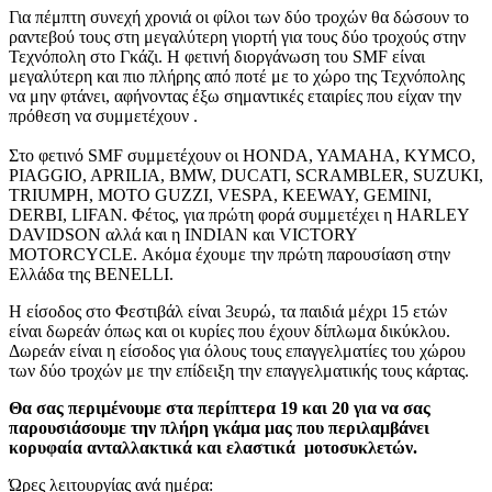
Για πέμπτη συνεχή χρονιά οι φίλοι των δύο τροχών θα δώσουν το
ραντεβού τους στη μεγαλύτερη γιορτή για τους δύο τροχούς στην
Τεχνόπολη στο Γκάζι. Η φετινή διοργάνωση του SMF είναι
μεγαλύτερη και πιο πλήρης από ποτέ με το χώρο της Τεχνόπολης
να μην φτάνει, αφήνοντας έξω σημαντικές εταιρίες που είχαν την
πρόθεση να συμμετέχουν .
Στο φετινό SMF συμμετέχουν οι HONDA, YAMAHA, KYMCO,
PIAGGIO, APRILIA, BMW, DUCATI, SCRAMBLER, SUZUKI,
TRIUMPH, MOTO GUZZI, VESPA, KEEWAY, GEMINI,
DERBI, LIFAN. Φέτος, για πρώτη φορά συμμετέχει η HARLEY
DAVIDSON αλλά και η ΙNDIAN και VICTORY
MOTORCYCLE. Ακόμα έχουμε την πρώτη παρουσίαση στην
Ελλάδα της ΒΕNELLI.
Η είσοδος στο Φεστιβάλ είναι 3ευρώ, τα παιδιά μέχρι 15 ετών
είναι δωρεάν όπως και οι κυρίες που έχουν δίπλωμα δικύκλου.
Δωρεάν είναι η είσοδος για όλους τους επαγγελματίες του χώρου
των δύο τροχών με την επίδειξη την επαγγελματικής τους κάρτας.
Θα σας περιμένουμε στα περίπτερα 19 και 20 για να σας
παρουσιάσουμε την πλήρη γκάμα μας που περιλαμβάνει
κορυφαία ανταλλακτικά και ελαστικά μοτοσυκλετών.
Ώρες λειτουργίας ανά ημέρα: