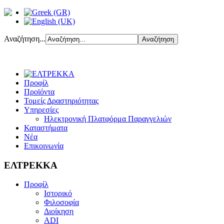
Αναζήτηση...
Προφίλ
Προϊόντα
Τομείς Δραστηριότητας
Υπηρεσίες
Ηλεκτρονική Πλατφόρμα Παραγγελιών
Καταστήματα
Νέα
Επικοινωνία
ΕΛΤΡΕΚΚΑ
Προφίλ
Ιστορικό
Φιλοσοφία
Διοίκηση
ADI