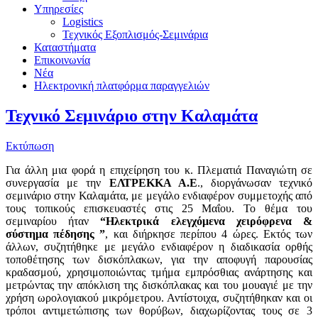
Υπηρεσίες
Logistics
Τεχνικός Εξοπλισμός-Σεμινάρια
Καταστήματα
Επικοινωνία
Νέα
Ηλεκτρονική πλατφόρμα παραγγελιών
Τεχνικό Σεμινάριο στην Καλαμάτα
Εκτύπωση
Για άλλη μια φορά η επιχείρηση του κ. Πλεματιά Παναγιώτη σε
συνεργασία με την
ΕΛΤΡΕΚΚΑ Α.Ε
., διοργάνωσαν τεχνικό
σεμινάριο στην Καλαμάτα, με μεγάλο ενδιαφέρον συμμετοχής από
τους τοπικούς επισκευαστές στις 25 Μαΐου. Το θέμα του
σεμιναρίου ήταν
“Ηλεκτρικά ελεγχόμενα χειρόφρενα &
σύστημα πέδησης ”
, και διήρκησε περίπου 4 ώρες. Εκτός των
άλλων, συζητήθηκε με μεγάλο ενδιαφέρον η διαδικασία ορθής
τοποθέτησης των δισκόπλακων, για την αποφυγή παρουσίας
κραδασμού, χρησιμοποιώντας τμήμα εμπρόσθιας ανάρτησης και
μετρώντας την απόκλιση της δισκόπλακας και του μουαγιέ με την
χρήση ωρολογιακού μικρόμετρου. Αντίστοιχα, συζητήθηκαν και οι
τρόποι αντιμετώπισης των θορύβων, διαχωρίζοντας τους σε 3