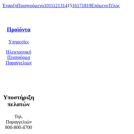
Έναρξη
Προηγούμενο
10
11
12
13
14
15
16
17
18
19
Επόμενο
Τέλος
Προϊόντα
Υπηρεσίες
Ηλεκτρονική
Πλατφόρμα
Παραγγελιών
Υποστήριξη
πελατών
Τηλ.
Παραγγελιών
800-800-4700