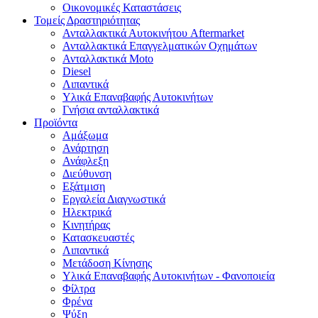
Οικονομικές Καταστάσεις
Τομείς Δραστηριότητας
Ανταλλακτικά Αυτοκινήτου Aftermarket
Ανταλλακτικά Επαγγελματικών Οχημάτων
Ανταλλακτικά Moto
Diesel
Λιπαντικά
Υλικά Επαναβαφής Αυτοκινήτων
Γνήσια ανταλλακτικά
Προϊόντα
Αμάξωμα
Ανάρτηση
Ανάφλεξη
Διεύθυνση
Εξάτμιση
Εργαλεία Διαγνωστικά
Ηλεκτρικά
Κινητήρας
Κατασκευαστές
Λιπαντικά
Μετάδοση Κίνησης
Υλικά Επαναβαφής Αυτοκινήτων - Φανοποιεία
Φίλτρα
Φρένα
Ψύξη