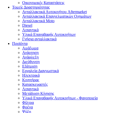
Οικονομικές Καταστάσεις
Τομείς Δραστηριότητας
Ανταλλακτικά Αυτοκινήτου Aftermarket
Ανταλλακτικά Επαγγελματικών Οχημάτων
Ανταλλακτικά Moto
Diesel
Λιπαντικά
Υλικά Επαναβαφής Αυτοκινήτων
Γνήσια ανταλλακτικά
Προϊόντα
Αμάξωμα
Ανάρτηση
Ανάφλεξη
Διεύθυνση
Εξάτμιση
Εργαλεία Διαγνωστικά
Ηλεκτρικά
Κινητήρας
Κατασκευαστές
Λιπαντικά
Μετάδοση Κίνησης
Υλικά Επαναβαφής Αυτοκινήτων - Φανοποιεία
Φίλτρα
Φρένα
Ψύξη