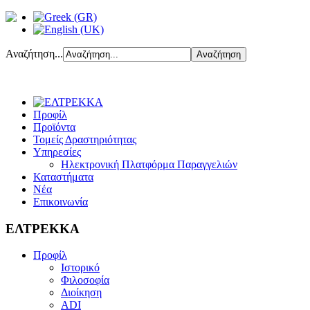
Αναζήτηση...
Προφίλ
Προϊόντα
Τομείς Δραστηριότητας
Υπηρεσίες
Ηλεκτρονική Πλατφόρμα Παραγγελιών
Καταστήματα
Νέα
Επικοινωνία
ΕΛΤΡΕΚΚΑ
Προφίλ
Ιστορικό
Φιλοσοφία
Διοίκηση
ADI