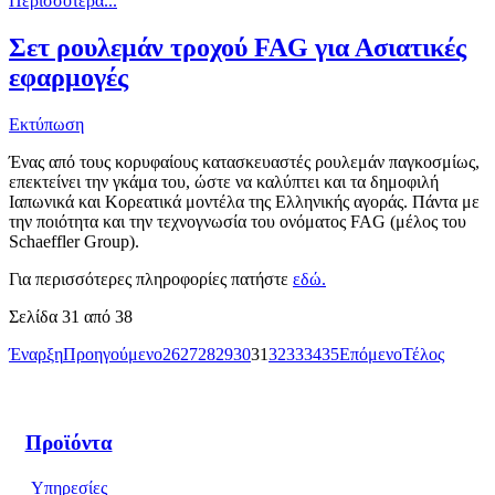
Περισσότερα...
Σετ ρουλεμάν τροχού FAG για Ασιατικές
εφαρμογές
Εκτύπωση
Ένας από τους κορυφαίους κατασκευαστές ρουλεμάν παγκοσμίως,
επεκτείνει την γκάμα του, ώστε να καλύπτει και τα δημοφιλή
Ιαπωνικά και Κορεατικά μοντέλα της Ελληνικής αγοράς. Πάντα με
την ποιότητα και την τεχνογνωσία του ονόματος FAG (μέλος του
Schaeffler Group).
Για περισσότερες πληροφορίες πατήστε
εδώ
.
Σελίδα 31 από 38
Έναρξη
Προηγούμενο
26
27
28
29
30
31
32
33
34
35
Επόμενο
Τέλος
Προϊόντα
Υπηρεσίες