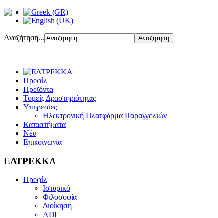
Αναζήτηση...
Προφίλ
Προϊόντα
Τομείς Δραστηριότητας
Υπηρεσίες
Ηλεκτρονική Πλατφόρμα Παραγγελιών
Καταστήματα
Νέα
Επικοινωνία
ΕΛΤΡΕΚΚΑ
Προφίλ
Ιστορικό
Φιλοσοφία
Διοίκηση
ADI