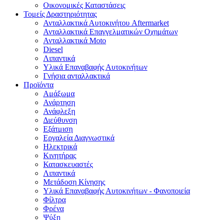
Οικονομικές Καταστάσεις
Τομείς Δραστηριότητας
Ανταλλακτικά Αυτοκινήτου Aftermarket
Ανταλλακτικά Επαγγελματικών Οχημάτων
Ανταλλακτικά Moto
Diesel
Λιπαντικά
Υλικά Επαναβαφής Αυτοκινήτων
Γνήσια ανταλλακτικά
Προϊόντα
Αμάξωμα
Ανάρτηση
Ανάφλεξη
Διεύθυνση
Εξάτμιση
Εργαλεία Διαγνωστικά
Ηλεκτρικά
Κινητήρας
Κατασκευαστές
Λιπαντικά
Μετάδοση Κίνησης
Υλικά Επαναβαφής Αυτοκινήτων - Φανοποιεία
Φίλτρα
Φρένα
Ψύξη