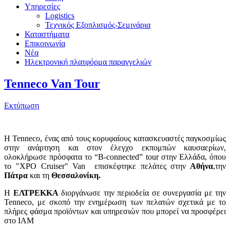
Υπηρεσίες
Logistics
Τεχνικός Εξοπλισμός-Σεμινάρια
Καταστήματα
Επικοινωνία
Νέα
Ηλεκτρονική πλατφόρμα παραγγελιών
Tenneco Van Tour
Εκτύπωση
Η Tenneco, ένας από τους κορυφαίους κατασκευαστές παγκοσμίως
στην ανάρτηση και στον έλεγχο εκπομπών καυσαερίων,
ολοκλήρωσε πρόσφατα το “B-connected” tour στην Ελλάδα, όπου
το "XPO Cruiser" Van επισκέφτηκε πελάτες στην
Αθήνα
,την
Πάτρα
και τη
Θεσσαλονίκη.
Η
ΕΛΤΡΕΚΚΑ
διοργάνωσε την περιοδεία σε συνεργασία με την
Tenneco, με σκοπό την ενημέρωση των πελατών σχετικά με το
πλήρες φάσμα προϊόντων και υπηρεσιών που μπορεί να προσφέρει
στο IAM