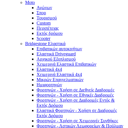
Moto
Αγώνων
Σπορ
Τουρισμού
Custom
Περιπέτειας
Εκτός δρόμου
Scooter
Bridgestone Ελαστικά
Επιβατικών αυτοκινήτων
Ελαστικά Driveguard
Αρχικού Εξοπλισμού
Χειμερινά Ελαστικά Επιβατικών
Ελαστικά 4x4
Χειμερινά Ελαστικά 4x4
Μικρών Επαγγελματικών
Ημιφορτηγών
Φορτηγών - Χρήση σε Διεθνείς Διαδρομές
Φορτηγών - Χρήση σε Εθνικές Διαδρομές
Φορτηγών - Χρήση σε Διαδρομές Εντός &
Εκτός Δρόμου
Ελαστικά Φορτηγών - Χρήση σε Διαδρομές
Εκτός Δρόμου
Φορτηγών - Χρήση σε Χειμερινές Συνθήκες
Φορτηγών - Αστικών Λεωφορείων & Πούλμαν