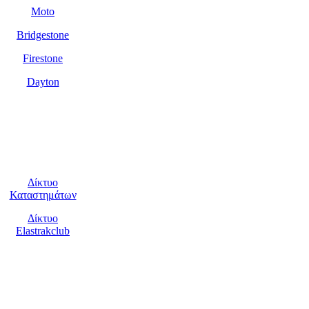
Moto
Bridgestone
Firestone
Dayton
Υποστήριξη
πελατών
Δίκτυο
Καταστημάτων
Δίκτυο
Elastrakclub
Η Εταιρεία