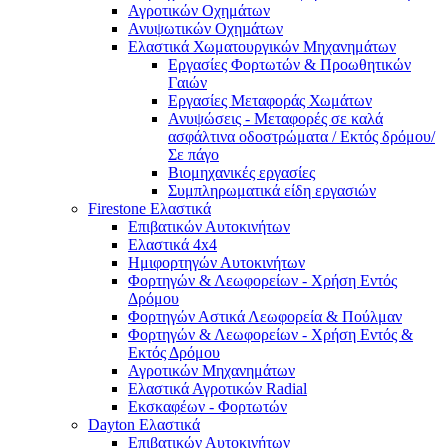
Αγροτικών Οχημάτων
Ανυψωτικών Οχηµάτων
Ελαστικά Χωματουργικών Μηχανημάτων
Εργασίες Φορτωτών & Προωθητικών
Γαιών
Εργασίες Μεταφοράς Χωμάτων
Ανυψώσεις - Μεταφορές σε καλά
ασφάλτινα οδοστρώματα / Εκτός δρόμου/
Σε πάγο
Βιομηχανικές εργασίες
Συμπληρωματικά είδη εργασιών
Firestone Ελαστικά
Επιβατικών Αυτοκινήτων
Ελαστικά 4x4
Ημιφορτηγών Αυτοκινήτων
Φορτηγών & Λεωφορείων - Χρήση Εντός
Δρόμου
Φορτηγών Αστικά Λεωφορεία & Πούλμαν
Φορτηγών & Λεωφορείων - Χρήση Εντός &
Εκτός Δρόμου
Αγροτικών Μηχανημάτων
Ελαστικά Αγροτικών Radial
Εκσκαφέων - Φορτωτών
Dayton Ελαστικά
Επιβατικών Αυτοκινήτων