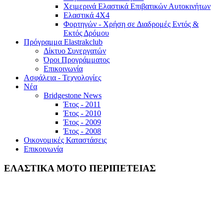
Χειμερινά Ελαστικά Επιβατικών Αυτοκινήτων
Ελαστικά 4Χ4
Φορτηγών - Χρήση σε Διαδρομές Εντός &
Εκτός Δρόμου
Πρόγραμμα Elastrakclub
Δίκτυο Συνεργατών
Όροι Προγράμματος
Επικοινωνία
Ασφάλεια - Τεχνολογίες
Νέα
Bridgestone News
Έτος - 2011
Έτος - 2010
Έτος - 2009
Έτος - 2008
Οικονομικές Καταστάσεις
Επικοινωνία
ΕΛΑΣΤΙΚΑ ΜΟΤΟ ΠΕΡΙΠΕΤΕΙΑΣ
Προϊόντα