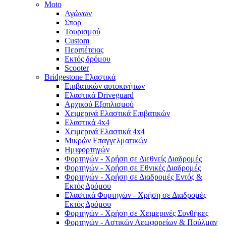
Moto
Αγώνων
Σπορ
Τουρισμού
Custom
Περιπέτειας
Εκτός δρόμου
Scooter
Bridgestone Ελαστικά
Επιβατικών αυτοκινήτων
Ελαστικά Driveguard
Αρχικού Εξοπλισμού
Χειμερινά Ελαστικά Επιβατικών
Ελαστικά 4x4
Χειμερινά Ελαστικά 4x4
Μικρών Επαγγελματικών
Ημιφορτηγών
Φορτηγών - Χρήση σε Διεθνείς Διαδρομές
Φορτηγών - Χρήση σε Εθνικές Διαδρομές
Φορτηγών - Χρήση σε Διαδρομές Εντός &
Εκτός Δρόμου
Ελαστικά Φορτηγών - Χρήση σε Διαδρομές
Εκτός Δρόμου
Φορτηγών - Χρήση σε Χειμερινές Συνθήκες
Φορτηγών - Αστικών Λεωφορείων & Πούλμαν