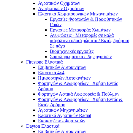
Αγροτικών Οχημάτων
Ανυψωτικών Οχηµάτων
Ελαστικά Χωματουργικών Μηχανημάτων
Εργασίες Φορτωτών & Προωθητικών
Γαιών
Εργασίες Μεταφοράς Χωμάτων
Ανυψώσεις - Μεταφορές σε καλά
ασφάλτινα οδοστρώματα / Εκτός δρόμου/
Σε πάγο
Βιομηχανικές εργασίες
Συμπληρωματικά είδη εργασιών
Firestone Ελαστικά
Επιβατικών Αυτοκινήτων
Ελαστικά 4x4
Ημιφορτηγών Αυτοκινήτων
Φορτηγών & Λεωφορείων - Χρήση Εντός
Δρόμου
Φορτηγών Αστικά Λεωφορεία & Πούλμαν
Φορτηγών & Λεωφορείων - Χρήση Εντός &
Εκτός Δρόμου
Αγροτικών Μηχανημάτων
Ελαστικά Αγροτικών Radial
Εκσκαφέων - Φορτωτών
Dayton Ελαστικά
Επιβατικών Αυτοκινήτων