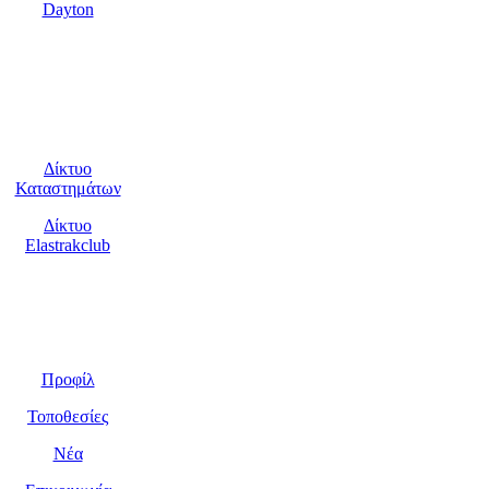
Dayton
Υποστήριξη
πελατών
Δίκτυο
Καταστημάτων
Δίκτυο
Elastrakclub
Η Εταιρεία
Προφίλ
Τοποθεσίες
Νέα