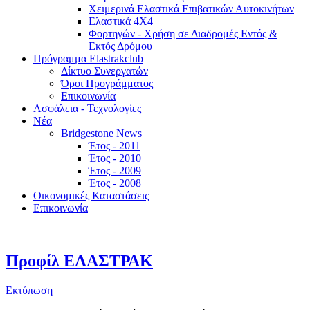
Χειμερινά Ελαστικά Επιβατικών Αυτοκινήτων
Ελαστικά 4Χ4
Φορτηγών - Χρήση σε Διαδρομές Εντός &
Εκτός Δρόμου
Πρόγραμμα Elastrakclub
Δίκτυο Συνεργατών
Όροι Προγράμματος
Επικοινωνία
Ασφάλεια - Τεχνολογίες
Νέα
Bridgestone News
Έτος - 2011
Έτος - 2010
Έτος - 2009
Έτος - 2008
Οικονομικές Καταστάσεις
Επικοινωνία
Προφίλ ΕΛΑΣΤΡΑΚ
Εκτύπωση