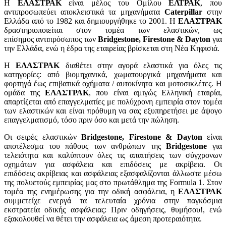
Η
ΕΛΑΣΤΡΑΚ
είναι μέλος του Ομίλου
ΕΛΤΡΑΚ
, που
αντιπροσωπεύει αποκλειστικά τα μηχανήματα
Caterpillar
στην
Ελλάδα από το 1982 και δημιουργήθηκε το 2001. Η
ΕΛΑΣΤΡΑΚ
δραστηριοποιείται στον τομέα των ελαστικών, ως
επίσημος αντιπρόσωπος των
Bridgestone, Firestone & Dayton
για
την Ελλάδα, ενώ η έδρα της εταιρείας βρίσκεται στη Νέα Κηφισιά.
Η
ΕΛΑΣΤΡΑΚ
διαθέτει στην αγορά ελαστικά για όλες τις
κατηγορίες: από βιομηχανικά, χωματουργικά μηχανήματα και
φορτηγά έως επιβατικά οχήματα / αυτοκίνητα και μοτοσικλέτες. Η
ομάδα της
ΕΛΑΣΤΡΑΚ
, που είναι αμιγώς Ελληνική εταιρία,
απαρτίζεται από επαγγελματίες με πολύχρονη εμπειρία στον τομέα
των ελαστικών και είναι πρόθυμη να σας εξυπηρετήσει με άψογο
επαγγελματισμό, τόσο πριν όσο και μετά την πώληση.
Οι σειρές ελαστικών
Bridgestone, Firestone & Dayton
είναι
αποτέλεσμα του πάθους των ανθρώπων της
Bridgestone
για
τελειότητα και καλύπτουν όλες τις απαιτήσεις των σύγχρονων
οχημάτων για ασφάλεια και επιδόσεις με ακρίβεια. Οι
επιδόσεις ακρίβειας και ασφάλειας εξασφαλίζονται άλλωστε μέσω
της πολυετούς εμπειρίας μας στο πρωτάθλημα της Formula 1. Στον
τομέα της ενημέρωσης για την οδική ασφάλεια, η
ΕΛΑΣΤΡΑΚ
συμμετείχε ενεργά τα τελευταία χρόνια στην παγκόσμια
εκστρατεία οδικής ασφάλειας: Πριν οδηγήσεις, θυμήσου!, ενώ
εξακολουθεί να θέτει την ασφάλεια ως άμεση προτεραιότητα.