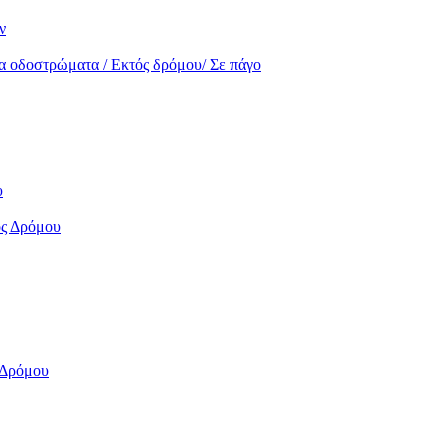
ν
α οδοστρώματα / Εκτός δρόμου/ Σε πάγο
υ
ός Δρόμου
 Δρόμου