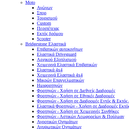
Moto
Αγώνων
Σπορ
Τουρισμού
Custom
Περιπέτειας
Εκτός δρόμου
Scooter
Bridgestone Ελαστικά
Επιβατικών αυτοκινήτων
Ελαστικά Driveguard
Αρχικού Εξοπλισμού
Χειμερινά Ελαστικά Επιβατικών
Ελαστικά 4x4
Χειμερινά Ελαστικά 4x4
Μικρών Επαγγελματικών
Ημιφορτηγών
Φορτηγών - Χρήση σε Διεθνείς Διαδρομές
Φορτηγών - Χρήση σε Εθνικές Διαδρομές
Φορτηγών - Χρήση σε Διαδρομές Εντός & Εκτός
Ελαστικά Φορτηγών - Χρήση σε Διαδρομές Εκτό
Φορτηγών - Χρήση σε Χειμερινές Συνθήκες
Φορτηγών - Αστικών Λεωφορείων & Πούλμαν
Αγροτικών Οχημάτων
Ανυψωτικών Οχηµάτων