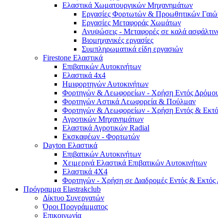
Ελαστικά Χωματουργικών Μηχανημάτων
Εργασίες Φορτωτών & Προωθητικών Γαιώ
Εργασίες Μεταφοράς Χωμάτων
Ανυψώσεις - Μεταφορές σε καλά ασφάλτιν
Βιομηχανικές εργασίες
Συμπληρωματικά είδη εργασιών
Firestone Ελαστικά
Επιβατικών Αυτοκινήτων
Ελαστικά 4x4
Ημιφορτηγών Αυτοκινήτων
Φορτηγών & Λεωφορείων - Χρήση Εντός Δρόμο
Φορτηγών Αστικά Λεωφορεία & Πούλμαν
Φορτηγών & Λεωφορείων - Χρήση Εντός & Εκτ
Αγροτικών Μηχανημάτων
Ελαστικά Αγροτικών Radial
Εκσκαφέων - Φορτωτών
Dayton Ελαστικά
Επιβατικών Αυτοκινήτων
Χειμερινά Ελαστικά Επιβατικών Αυτοκινήτων
Ελαστικά 4Χ4
Φορτηγών - Χρήση σε Διαδρομές Εντός & Εκτός
Πρόγραμμα Elastrakclub
Δίκτυο Συνεργατών
Όροι Προγράμματος
Επικοινωνία