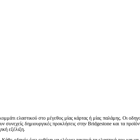
 κομμάτι ελαστικού στο μέγεθος μίας κάρτας ή μίας παλάμης. Οι οδηγ
ουν συνεχείς δημιουργικές προκλήσεις στην Bridgestone και τα προϊό
ική εξέλιξη.
 Κάθε οδηγός έχει ευθύνη να ελέγχει τακτικά τα ελαστικά του και να