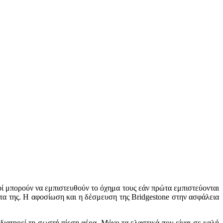
οί μπορούν να εμπιστευθούν το όχημα τους εάν πρώτα εμπιστεύονται
ντα της. Η αφοσίωση και η δέσμευση της Bridgestone στην ασφάλεια
 διατηρεί τη σωστή πίεση αέρα. Μόνο τα ελαστικά που είναι σε καλή