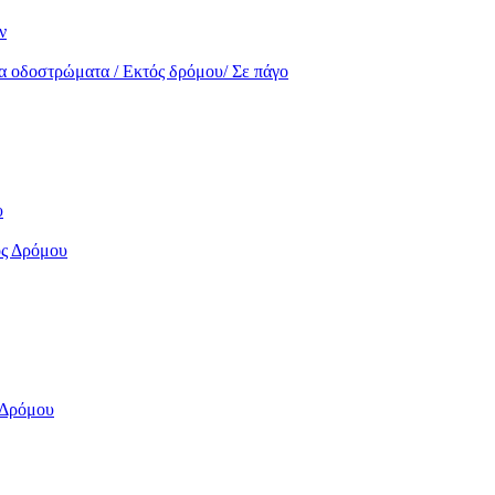
ν
α οδοστρώματα / Εκτός δρόμου/ Σε πάγο
υ
ός Δρόμου
 Δρόμου