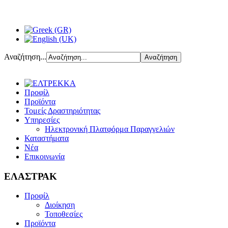
Αναζήτηση...
Προφίλ
Προϊόντα
Τομείς Δραστηριότητας
Υπηρεσίες
Ηλεκτρονική Πλατφόρμα Παραγγελιών
Καταστήματα
Νέα
Επικοινωνία
ΕΛΑΣΤΡΑΚ
Προφίλ
Διοίκηση
Τοποθεσίες
Προϊόντα