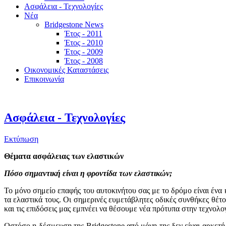
Ασφάλεια - Τεχνολογίες
Νέα
Bridgestone News
Έτος - 2011
Έτος - 2010
Έτος - 2009
Έτος - 2008
Οικονομικές Καταστάσεις
Επικοινωνία
Ασφάλεια - Τεχνολογίες
Εκτύπωση
Θέματα ασφάλειας των ελαστικών
Πόσο σημαντική είναι η φροντίδα των ελαστικών;
Το μόνο σημείο επαφής του αυτοκινήτου σας με το δρόμο είναι ένα
τα ελαστικά τους. Οι σημερινές ευμετάβλητες οδικές συνθήκες θέτ
και τις επιδόσεις μας εμπνέει να θέσουμε νέα πρότυπα στην τεχνολογ
Ωστόσο η δέσμευση της Bridgestone από μόνη της δεν είναι αρκετή.