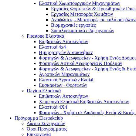
Ελαστικά Χωματουργικών Μηχανημάτων
Εργασίες Φορτωτών & Προωθητικών Γαιώ
Εργασίες Μεταφοράς Χωμάτων
Ανυψώσεις - Μεταφορές σε καλά ασφάλτιν
Βιομηχανικές εργασίες
Συμπληρωματικά είδη εργασιών
Firestone Ελαστικά
Επιβατικών Αυτοκινήτων
Ελαστικά 4x4
Ημιφορτηγών Αυτοκινήτων
Φορτηγών & Λεωφορείων - Χρήση Εντός Δρόμο
Φορτηγών Αστικά Λεωφορεία & Πούλμαν
Φορτηγών & Λεωφορείων - Χρήση Εντός & Εκτ
Αγροτικών Μηχανημάτων
Ελαστικά Αγροτικών Radial
Εκσκαφέων - Φορτωτών
Dayton Ελαστικά
Επιβατικών Αυτοκινήτων
Χειμερινά Ελαστικά Επιβατικών Αυτοκινήτων
Ελαστικά 4Χ4
Φορτηγών - Χρήση σε Διαδρομές Εντός & Εκτός
Πρόγραμμα Elastrakclub
Δίκτυο Συνεργατών
Όροι Προγράμματος
Επικοινωνία