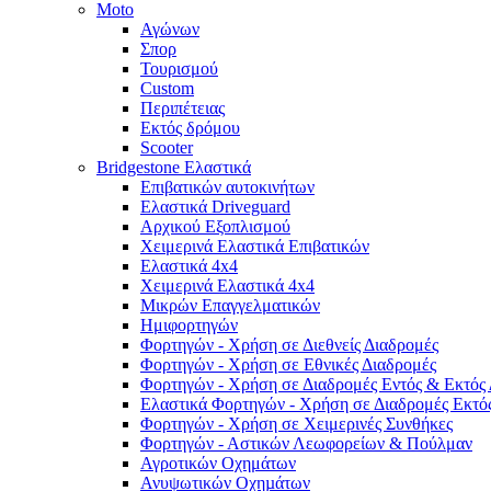
Moto
Αγώνων
Σπορ
Τουρισμού
Custom
Περιπέτειας
Εκτός δρόμου
Scooter
Bridgestone Ελαστικά
Επιβατικών αυτοκινήτων
Ελαστικά Driveguard
Αρχικού Εξοπλισμού
Χειμερινά Ελαστικά Επιβατικών
Ελαστικά 4x4
Χειμερινά Ελαστικά 4x4
Μικρών Επαγγελματικών
Ημιφορτηγών
Φορτηγών - Χρήση σε Διεθνείς Διαδρομές
Φορτηγών - Χρήση σε Εθνικές Διαδρομές
Φορτηγών - Χρήση σε Διαδρομές Εντός & Εκτός
Ελαστικά Φορτηγών - Χρήση σε Διαδρομές Εκτό
Φορτηγών - Χρήση σε Χειμερινές Συνθήκες
Φορτηγών - Αστικών Λεωφορείων & Πούλμαν
Αγροτικών Οχημάτων
Ανυψωτικών Οχηµάτων