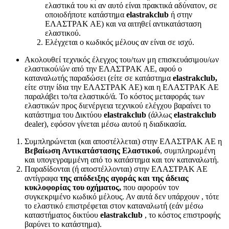
ελαστικά του κι αν αυτό είναι πρακτικά αδύνατον, σε
οποιοδήποτε κατάστημα
elastrakclub
ή στην
ΕΛΑΣΤΡΑΚ ΑΕ) και να αιτηθεί αντικατάσταση
ελαστικού.
Ελέγχεται ο κωδικός μέλους αν είναι σε ισχύ.
Ακολουθεί τεχνικός έλεγχος του/των μη επισκευάσιμου/ων
ελαστικού/ών από την ΕΛΑΣΤΡΑΚ ΑΕ, αφού ο
καταναλωτής παραδώσει (είτε σε κατάστημα
elastrakclub,
είτε στην ίδια την ΕΛΑΣΤΡΑΚ ΑΕ) και η ΕΛΑΣΤΡΑΚ ΑΕ
παραλάβει το/τα ελαστικό/ά. Το κόστος μεταφοράς των
ελαστικών προς διενέργεια τεχνικού ελέγχου βαραίνει το
κατάστημα του Δικτύου
elastrakclub
(άλλως
elastrakclub
dealer), εφόσον γίνεται μέσω αυτού η διαδικασία.
Συμπληρώνεται (και αποστέλλεται) στην ΕΛΑΣΤΡΑΚ ΑΕ η
Βεβαίωση Αντικατάστασης Ελαστικού
, συμπληρωμένη
και υπογεγραμμένη από το κατάστημα και τον καταναλωτή.
Παραδίδονται (ή αποστέλλονται) στην ΕΛΑΣΤΡΑΚ ΑΕ
αντίγραφα
της
απόδειξης αγοράς και της άδειας
κυκλοφορίας του οχήματος,
που αφορούν τον
συγκεκριμένο κωδικό μέλους. Αν αυτά δεν υπάρχουν , τότε
το ελαστικό επιστρέφεται στον καταναλωτή (εάν μέσω
καταστήματος δικτύου
elastrakclub
, το κόστος επιστροφής
βαρύνει το κατάστημα).