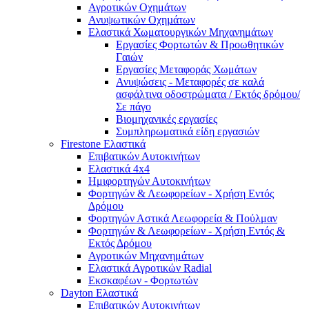
Αγροτικών Οχημάτων
Ανυψωτικών Οχηµάτων
Ελαστικά Χωματουργικών Μηχανημάτων
Εργασίες Φορτωτών & Προωθητικών
Γαιών
Εργασίες Μεταφοράς Χωμάτων
Ανυψώσεις - Μεταφορές σε καλά
ασφάλτινα οδοστρώματα / Εκτός δρόμου/
Σε πάγο
Βιομηχανικές εργασίες
Συμπληρωματικά είδη εργασιών
Firestone Ελαστικά
Επιβατικών Αυτοκινήτων
Ελαστικά 4x4
Ημιφορτηγών Αυτοκινήτων
Φορτηγών & Λεωφορείων - Χρήση Εντός
Δρόμου
Φορτηγών Αστικά Λεωφορεία & Πούλμαν
Φορτηγών & Λεωφορείων - Χρήση Εντός &
Εκτός Δρόμου
Αγροτικών Μηχανημάτων
Ελαστικά Αγροτικών Radial
Εκσκαφέων - Φορτωτών
Dayton Ελαστικά
Επιβατικών Αυτοκινήτων