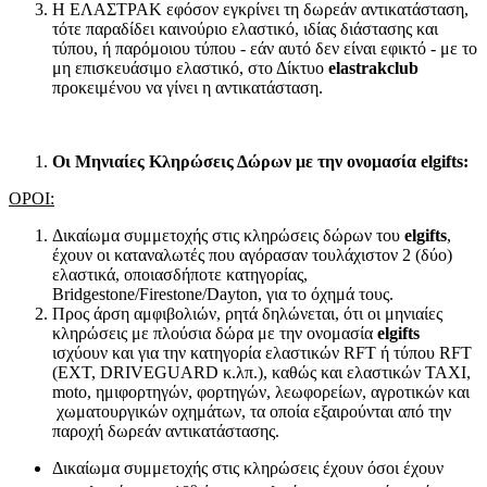
Η ΕΛΑΣΤΡΑΚ εφόσον εγκρίνει τη δωρεάν αντικατάσταση,
τότε παραδίδει καινούριο ελαστικό, ιδίας διάστασης και
τύπου, ή παρόμοιου τύπου - εάν αυτό δεν είναι εφικτό - με το
μη επισκευάσιμο ελαστικό, στο Δίκτυο
elastrakclub
προκειμένου να γίνει η αντικατάσταση.
Οι Μηνιαίες Κληρώσεις Δώρων με την ονομασία
elgifts:
ΟΡΟΙ:
Δικαίωμα συμμετοχής στις κληρώσεις δώρων του
elgifts
,
έχουν οι καταναλωτές που αγόρασαν τουλάχιστον 2 (δύο)
ελαστικά, οποιασδήποτε κατηγορίας,
Bridgestone/Firestone/Dayton, για το όχημά τους.
Προς άρση αμφιβολιών, ρητά δηλώνεται, ότι οι μηνιαίες
κληρώσεις με πλούσια δώρα με την ονομασία
el
gifts
ισχύουν και για την κατηγορία ελαστικών RFT ή τύπου RFT
(EXT, DRIVEGUARD κ.λπ.), καθώς και ελαστικών TAXI,
moto, ημιφορτηγών, φορτηγών, λεωφορείων, αγροτικών και
χωματουργικών οχημάτων, τα οποία εξαιρούνται από την
παροχή δωρεάν αντικατάστασης.
Δικαίωμα συμμετοχής στις κληρώσεις έχουν όσοι έχουν
ο