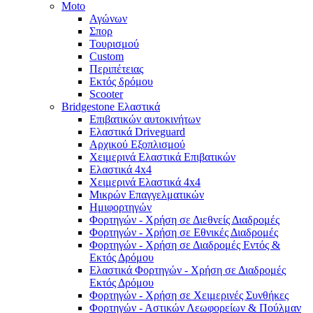
Moto
Αγώνων
Σπορ
Τουρισμού
Custom
Περιπέτειας
Εκτός δρόμου
Scooter
Bridgestone Ελαστικά
Επιβατικών αυτοκινήτων
Ελαστικά Driveguard
Αρχικού Εξοπλισμού
Χειμερινά Ελαστικά Επιβατικών
Ελαστικά 4x4
Χειμερινά Ελαστικά 4x4
Μικρών Επαγγελματικών
Ημιφορτηγών
Φορτηγών - Χρήση σε Διεθνείς Διαδρομές
Φορτηγών - Χρήση σε Εθνικές Διαδρομές
Φορτηγών - Χρήση σε Διαδρομές Εντός &
Εκτός Δρόμου
Ελαστικά Φορτηγών - Χρήση σε Διαδρομές
Εκτός Δρόμου
Φορτηγών - Χρήση σε Χειμερινές Συνθήκες
Φορτηγών - Αστικών Λεωφορείων & Πούλμαν