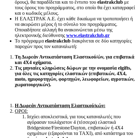
όρους), θα παραδίδεται και το έντυπο του
elastrakclub
με
τους όρους του προγράμματος, στο οποίο θα έχει καταγραφεί
και ο κωδικός μέλους.
H ΕΛΑΣΤΡΑΚ Α.Ε. έχει κάθε δικαίωμα να τροποποιήσει ή
να ακυρώσει μέρος ή το σύνολο του προγράμματος.
Οποιαδήποτε αλλαγή θα ανακοινώνεται μέσω της
ηλεκτρονικής διεύθυνσης
www.elastrakclub.gr
Το πρόγραμμα
elastrakclub
διακρίνεται σε δύο κατηγορίες
παροχών προς τον καταναλωτή:
Τη Δωρεάν Αντικατάσταση Ελαστικού/ών, για επιβατικά
και 4Χ4 οχήματα.
Τις μηνιαίες κληρώσεις δώρων με την ονομασία
elgifts,
για όλες τις κατηγορίες ελαστικών (επιβατικών, 4Χ4,
moto, ημιφορτηγών, φορτηγών, λεωφορείων, αγροτικών,
χωματουργικών).
Η Δωρεάν Αντικατάσταση Ελαστικού/κών:
ΟΡΟΙ
:
Ισχύει αποκλειστικά, για τους καταναλωτές που
αγόρασαν τουλάχιστον 4 (τέσσερα) ελαστικά
Bridgestone/Firestone/Dayton, επιβατικών ή 4Χ4
οχημάτων (εξαιρούνται τα TAXI), από κατάστημα του