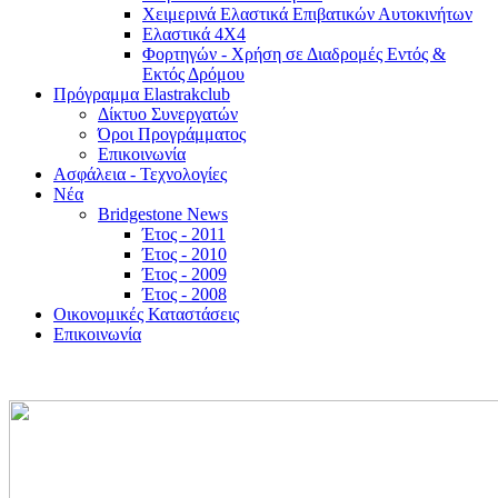
Χειμερινά Ελαστικά Επιβατικών Αυτοκινήτων
Ελαστικά 4Χ4
Φορτηγών - Χρήση σε Διαδρομές Εντός &
Εκτός Δρόμου
Πρόγραμμα Elastrakclub
Δίκτυο Συνεργατών
Όροι Προγράμματος
Επικοινωνία
Ασφάλεια - Τεχνολογίες
Νέα
Bridgestone News
Έτος - 2011
Έτος - 2010
Έτος - 2009
Έτος - 2008
Οικονομικές Καταστάσεις
Επικοινωνία