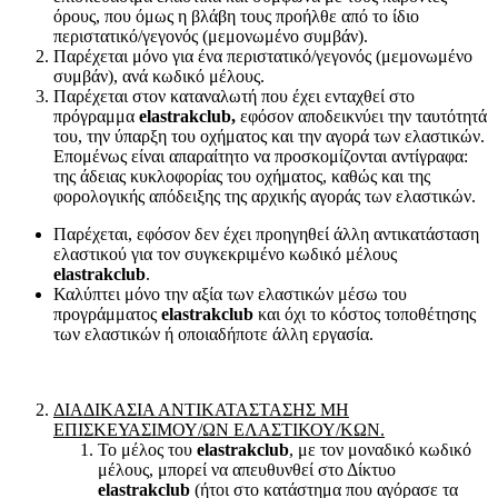
όρους, που όμως η βλάβη τους προήλθε από το ίδιο
περιστατικό/γεγονός (μεμονωμένο συμβάν).
Παρέχεται μόνο για ένα περιστατικό/γεγονός (μεμονωμένο
συμβάν), ανά κωδικό μέλους.
Παρέχεται στον καταναλωτή που έχει ενταχθεί στο
πρόγραμμα
elastrakclub,
εφόσον αποδεικνύει την ταυτότητά
του, την ύπαρξη του οχήματος και την αγορά των ελαστικών.
Επομένως είναι απαραίτητο να προσκομίζονται αντίγραφα:
της άδειας κυκλοφορίας του οχήματος, καθώς και της
φορολογικής απόδειξης της αρχικής αγοράς των ελαστικών.
Παρέχεται, εφόσον δεν έχει προηγηθεί άλλη αντικατάσταση
ελαστικού για τον συγκεκριμένο κωδικό μέλους
elastrakclub
.
Καλύπτει μόνο την αξία των ελαστικών μέσω του
προγράμματος
elastrakclub
και όχι το κόστος τοποθέτησης
των ελαστικών ή οποιαδήποτε άλλη εργασία.
ΔΙΑΔΙΚΑΣΙΑ ΑΝΤΙΚΑΤΑΣΤΑΣΗΣ ΜΗ
ΕΠΙΣΚΕΥΑΣΙΜΟΥ/ΩΝ ΕΛΑΣΤΙΚΟΥ/ΚΩΝ.
Το μέλος του
elastrakclub
, με τον μοναδικό κωδικό
μέλους, μπορεί να απευθυνθεί στο Δίκτυο
elastrakclub
(ήτοι στο κατάστημα που αγόρασε τα