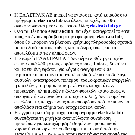
Η ΕΛΑΣΤΡΑΚ ΑΕ μπορεί να εντάσσει, κατά καιρούς στο
πρόγραμμα
elastrakclub
και άλλες παροχές, που θα
ανακοινώνονται μέσω της ιστοσελίδας
elastrakclub.gr
.
Όλα τα μέλη του
elastrakclub
, που έχει καταγραφεί το email
τους, θα έχουν πρόσβαση στην εφαρμογή
elastrakclub
,
όπου θα μπορούν να βλέπουν χρήσιμες πληροφορίες σχετικά
με τα ελαστικά τους καθώς και τα δώρα, όπως και τα
αποτελέσματα των κληρώσεων.
Η εταιρεία ΕΛΑΣΤΡΑΚ ΑΕ δεν φέρει ευθύνη για τυχόν
εκτυπωτικά λάθη στους παρόντες όρους. Επίσης, δε φέρει
καμία ευθύνη εφόσον, για λόγους αναγόμενους σε
περιστατικό που συνιστά ανωτέρα βία (ενδεικτικά δε λόγω
φυσικών καταστροφών, πολέμου, τρομοκρατικών ενεργειών
ή απειλών για τρομοκρατική ενέργεια, ατυχημάτων,
πυρκαγιών, πλημμυρών ή άλλων φυσικών καταστροφών,
απεργιών ή κοινωνικών διαταραχών κ.λπ.), δεν μπορεί να
εκτελέσει τις υποχρεώσεις που απορρέουν από το παρόν και
απαλλάσσεται αζήμια των υποχρεώσεων αυτών.
Η εγγραφή και συμμετοχή στο πρόγραμμα
elastrakclub
συνεπάγεται τη ρητή και ανεπιφύλακτη συναίνεση
προσώπων για καταχώρηση δεδομένων προσωπικού
χαρακτήρα σε αρχείο που θα τηρείται με αυτά από την
εταιρεία ΕΛΑΣΤΡΑΚ ΑΕ αποκλειστικά για τον σκοπό της