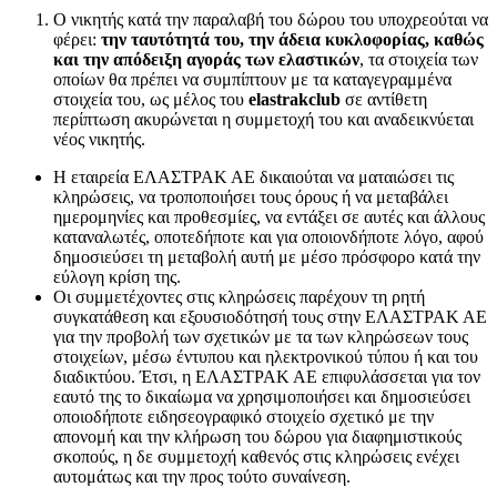
Ο νικητής κατά την παραλαβή του δώρου του υποχρεούται να
φέρει:
την ταυτότητά του, την άδεια κυκλοφορίας, καθώς
και την απόδειξη αγοράς των ελαστικών
, τα στοιχεία των
οποίων θα πρέπει να συμπίπτουν με τα καταγεγραμμένα
στοιχεία του, ως μέλος του
elastrakclub
σε αντίθετη
περίπτωση ακυρώνεται η συμμετοχή του και αναδεικνύεται
νέος νικητής.
Η εταιρεία ΕΛΑΣΤΡΑΚ ΑΕ δικαιούται να ματαιώσει τις
κληρώσεις, να τροποποιήσει τους όρους ή να μεταβάλει
ημερομηνίες και προθεσμίες, να εντάξει σε αυτές και άλλους
καταναλωτές, οποτεδήποτε και για οποιονδήποτε λόγο, αφού
δημοσιεύσει τη μεταβολή αυτή με μέσο πρόσφορο κατά την
εύλογη κρίση της.
Οι συμμετέχοντες στις κληρώσεις παρέχουν τη ρητή
συγκατάθεση και εξουσιοδότησή τους στην ΕΛΑΣΤΡΑΚ ΑΕ
για την προβολή των σχετικών με τα των κληρώσεων τους
στοιχείων, μέσω έντυπου και ηλεκτρονικού τύπου ή και του
διαδικτύου. Έτσι, η ΕΛΑΣΤΡΑΚ ΑΕ επιφυλάσσεται για τον
εαυτό της το δικαίωμα να χρησιμοποιήσει και δημοσιεύσει
οποιοδήποτε ειδησεογραφικό στοιχείο σχετικό με την
απονομή και την κλήρωση του δώρου για διαφημιστικούς
σκοπούς, η δε συμμετοχή καθενός στις κληρώσεις ενέχει
αυτομάτως και την προς τούτο συναίνεση.