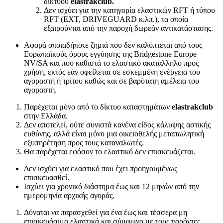
δικτύου
elastrakclub.
Δεν ισχύει για την κατηγορία ελαστικών RFT ή τύπου
RFT (EXT, DRIVEGUARD κ.λπ.), τα οποία
εξαιρούνται από την παροχή δωρεάν αντικατάστασης.
Αφορά οποιαδήποτε ζημιά που δεν καλύπτεται από τους
Ευρωπαϊκούς όρους εγγύησης της Bridgestone Europe
NV/SA και που καθιστά το ελαστικό ακατάλληλο προς
χρήση, εκτός εάν οφείλεται σε εσκεμμένη ενέργεια του
αγοραστή ή τρίτου καθώς και σε βαρύτατη αμέλεια του
αγοραστή.
Παρέχεται μόνο από το δίκτυο καταστημάτων
elastrakclub
στην Ελλάδα.
Δεν αποτελεί, ούτε συνιστά κανένα είδος κάλυψης αστικής
ευθύνης, αλλά είναι μόνο μια οικειοθελής μεταπωλητική
εξυπηρέτηση προς τους καταναλωτές.
Θα παρέχεται εφόσον το ελαστικό δεν επισκευάζεται.
Δεν ισχύει για ελαστικό που έχει προηγουμένως
επισκευασθεί.
Ισχύει για χρονικό διάστημα έως και 12 μηνών από την
ημερομηνία αρχικής αγοράς.
Δύναται να παρασχεθεί για ένα έως και τέσσερα μη
επισκευάσιμα ελαστικά και σύμφωνα με τους παρόντες