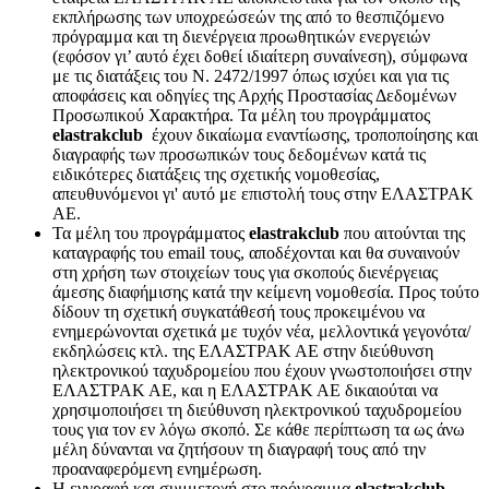
εκπλήρωσης των υποχρεώσεών της από το θεσπιζόμενο
πρόγραμμα και τη διενέργεια προωθητικών ενεργειών
(εφόσον γι’ αυτό έχει δοθεί ιδιαίτερη συναίνεση), σύμφωνα
με τις διατάξεις του Ν. 2472/1997 όπως ισχύει και για τις
αποφάσεις και οδηγίες της Αρχής Προστασίας Δεδομένων
Προσωπικού Χαρακτήρα. Τα μέλη του προγράμματος
elastrakclub
έχουν δικαίωμα εναντίωσης, τροποποίησης και
διαγραφής των προσωπικών τους δεδομένων κατά τις
ειδικότερες διατάξεις της σχετικής νομοθεσίας,
απευθυνόμενοι γι' αυτό με επιστολή τους στην ΕΛΑΣΤΡΑΚ
ΑΕ.
Τα μέλη του προγράμματος
elastrakclub
που αιτούνται της
καταγραφής του email τους, αποδέχονται και θα συναινούν
στη χρήση των στοιχείων τους για σκοπούς διενέργειας
άμεσης διαφήμισης κατά την κείμενη νομοθεσία. Προς τούτο
δίδουν τη σχετική συγκατάθεσή τους προκειμένου να
ενημερώνονται σχετικά με τυχόν νέα, μελλοντικά γεγονότα/
εκδηλώσεις κτλ. της ΕΛΑΣΤΡΑΚ ΑΕ στην διεύθυνση
ηλεκτρονικού ταχυδρομείου που έχουν γνωστοποιήσει στην
ΕΛΑΣΤΡΑΚ ΑΕ, και η ΕΛΑΣΤΡΑΚ ΑΕ δικαιούται να
χρησιμοποιήσει τη διεύθυνση ηλεκτρονικού ταχυδρομείου
τους για τον εν λόγω σκοπό. Σε κάθε περίπτωση τα ως άνω
μέλη δύνανται να ζητήσουν τη διαγραφή τους από την
προαναφερόμενη ενημέρωση.
Η εγγραφή και συμμετοχή στο πρόγραμμα
elastrakclub