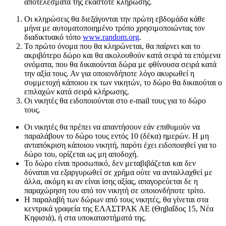
αποτελέσματα της εκάστοτε κλήρωσης.
Οι κληρώσεις θα διεξάγονται την πρώτη εβδομάδα κάθε
μήνα με αυτοματοποιημένο τρόπο χρησιμοποιώντας τον
διαδικτυακό τόπο
www.random.org
.
Το πρώτο όνομα που θα κληρώνεται, θα παίρνει και το
ακριβότερο δώρο και θα ακολουθούν κατά σειρά τα επόμενα
ονόματα, που θα δικαιούνται δώρα με φθίνουσα σειρά κατά
την αξία τους. Αν για οποιονδήποτε λόγο ακυρωθεί η
συμμετοχή κάποιου εκ των νικητών, το δώρο θα δικαιούται ο
επιλαχών κατά σειρά κλήρωσης.
Οι νικητές θα ειδοποιούνται στο e-mail τους για το δώρο
τους.
Οι νικητές θα πρέπει να απαντήσουν εάν επιθυμούν να
παραλάβουν το δώρο τους εντός 10 (δέκα) ημερών. Η μη
ανταπόκριση κάποιου νικητή, παρότι έχει ειδοποιηθεί για το
δώρο του, ορίζεται ως μη αποδοχή.
Το δώρο είναι προσωπικό, δεν μεταβιβάζεται και δεν
δύναται να εξαργυρωθεί σε χρήμα ούτε να ανταλλαχθεί με
άλλα, ακόμη κι αν είναι ίσης αξίας, απαγορεύεται δε η
παραχώρηση του από τον νικητή σε οποιονδήποτε τρίτο.
Η παραλαβή των δώρων από τους νικητές, θα γίνεται στα
κεντρικά γραφεία της ΕΛΑΣΤΡΑΚ ΑΕ (Θηβαΐδος 15, Νέα
Κηφισιά), ή στα υποκαταστήματά της.