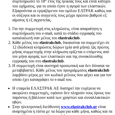
συμπληρώσει το 18
έτος της ηλικίας τους και είναι κάτοχοι
του οχήματος, για το οποίο έγινε η αγορά των ελαστικών.
Εξαιρούνται οι εργαζόμενοι του ομίλου ΕΛΤΡΑΚ καθώς και
οι σύζυγοι και οι συγγενείς τους μέχρι πρώτου βαθμού εξ
αίματος ή εξ αγχιστείας.
Για την συμμετοχή στις κληρώσεις, είναι απαραίτητη η
συμπλήρωση του e-mail, κατά το στάδιο εγγραφής του
καταλαλωτή σαν μέλος του
elastrakclub
.
Κάθε μέλος του
elastrakclub
, δικαιούται να συμμετέχει σε
12 (δώδεκα) κληρώσεις δώρων (μία ανά μήνα). Ως πρώτος
μήνας συμμετοχής στην κλήρωση ορίζεται ο επόμενος από
τον μήνα αγοράς των ελαστικών και της συνακόλουθης
εγγραφής του στο
elastrakclub
.
H συμμετοχή είναι αυστηρά προσωπική και δεν δύναται να
μεταβιβαστεί. Κάθε μέλος του προγράμματος
elastrakclub
λαμβάνει μέρος με τον κωδικό μέλους που φέρει και για τον
οποίο έχει καταγράψει το e-mail του.
Η εταιρεία ΕΛΑΣΤΡΑΚ ΑΕ διατηρεί την ευχέρεια να
ακυρώνει συμμετοχές, εφόσον δεν πληρούν τους όρους του
παρόντος ή βάλλουν κατά των χρηστών και συναλλακτικών
ηθών.
Στην ηλεκτρονική διεύθυνση
www.elastrakclub.gr
είναι
αναρτημένα η λίστα με τα δώρα για κάθε μήνα, καθώς και τα