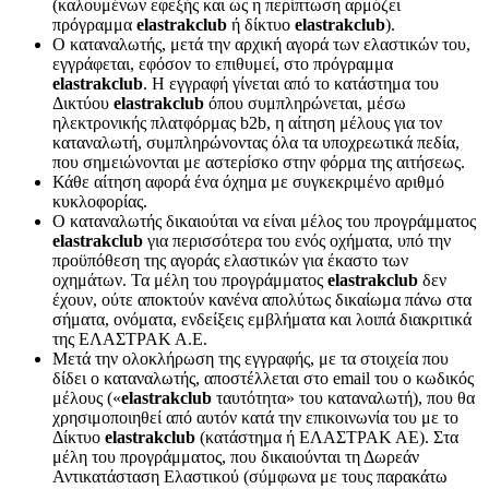
(καλουμένων εφεξής και ως η περίπτωση αρμόζει
πρόγραμμα
elastrakclub
ή δίκτυο
elastrakclub
).
Ο καταναλωτής, μετά την αρχική αγορά των ελαστικών του,
εγγράφεται, εφόσον το επιθυμεί, στο πρόγραμμα
elastrakclub
. Η εγγραφή γίνεται από το κατάστημα του
Δικτύου
elastrakclub
όπου συμπληρώνεται, μέσω
ηλεκτρονικής πλατφόρμας b2b, η αίτηση μέλους για τον
καταναλωτή, συμπληρώνοντας όλα τα υποχρεωτικά πεδία,
που σημειώνονται με αστερίσκο στην φόρμα της αιτήσεως.
Κάθε αίτηση αφορά ένα όχημα με συγκεκριμένο αριθμό
κυκλοφορίας.
Ο καταναλωτής δικαιούται να είναι μέλος του προγράμματος
elastrakclub
για περισσότερα του ενός οχήματα, υπό την
προϋπόθεση της αγοράς ελαστικών για έκαστο των
οχημάτων. Τα μέλη του προγράμματος
elastrakclub
δεν
έχουν, ούτε αποκτούν κανένα απολύτως δικαίωμα πάνω στα
σήματα, ονόματα, ενδείξεις εμβλήματα και λοιπά διακριτικά
της ΕΛΑΣΤΡΑΚ Α.Ε.
Μετά την ολοκλήρωση της εγγραφής, με τα στοιχεία που
δίδει ο καταναλωτής, αποστέλλεται στο email του ο κωδικός
μέλους («
elastrakclub
ταυτότητα» του καταναλωτή), που θα
χρησιμοποιηθεί από αυτόν κατά την επικοινωνία του με το
Δίκτυο
elastrakclub
(κατάστημα ή ΕΛΑΣΤΡΑΚ ΑΕ). Στα
μέλη του προγράμματος, που δικαιούνται τη Δωρεάν
Αντικατάσταση Ελαστικού (σύμφωνα με τους παρακάτω